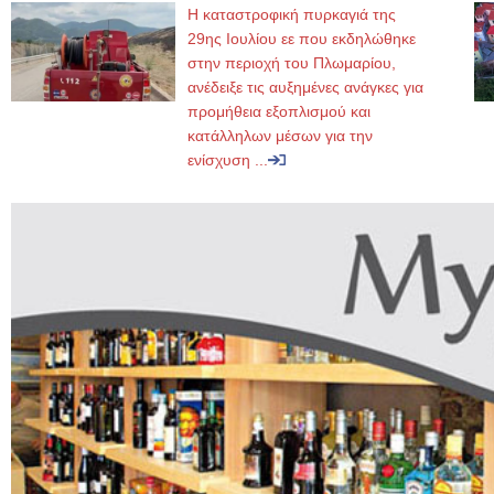
Η καταστροφική πυρκαγιά της
29ης Ιουλίου εε που εκδηλώθηκε
στην περιοχή του Πλωμαρίου,
ανέδειξε τις αυξημένες ανάγκες για
προμήθεια εξοπλισμού και
κατάλληλων μέσων για την
ενίσχυση ...