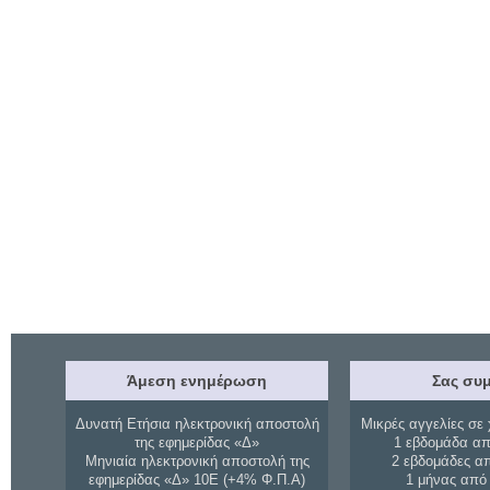
Άμεση ενημέρωση
Σας συμ
Δυνατή Ετήσια ηλεκτρονική αποστολή
Μικρές αγγελίες σε 
της εφημερίδας «Δ»
1 εβδομάδα απ
Μηνιαία ηλεκτρονική αποστολή της
2 εβδομάδες α
εφημερίδας «Δ» 10Ε (+4% Φ.Π.Α)
1 μήνας από