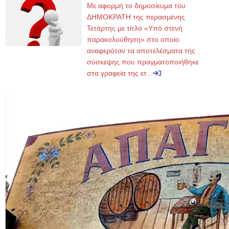
Με αφορμή το δημοσίευμα του
ΔΗΜΟΚΡΑΤΗ της περασμένης
Τετάρτης με τίτλο «Υπό στενή
παρακολούθηση» στο οποίο
αναφερόταν τα αποτελέσματα της
σύσκεψης που πραγματοποιήθηκε
στα γραφεία της ετ...