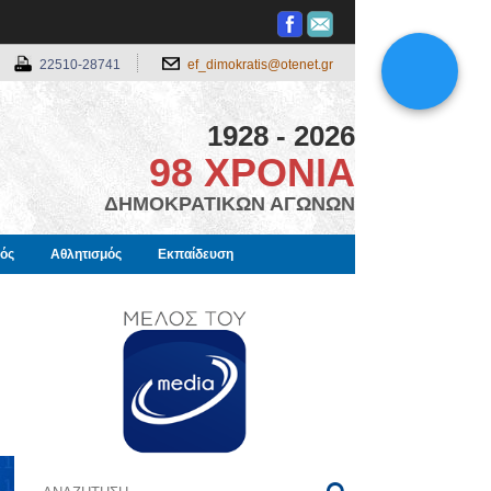
22510-28741
ef_dimokratis@otenet.gr
1928 - 2026
98 ΧΡΟΝΙΑ
ΔΗΜΟΚΡΑΤΙΚΩΝ ΑΓΩΝΩΝ
μός
Αθλητισμός
Εκπαίδευση