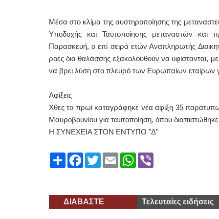
Μέσα στο κλίμα της αυστηροποίησης της μεταναστευτ
Υποδοχής και Ταυτοποίησης μεταναστών και πρ
Παρασκευή, ο επί σειρά ετών Αναπληρωτής Διοικητ
ροές δια θαλάσσης εξακολουθούν να υφίστανται, μ
να βρει λύση στο πλευρό των Ευρωπαίων εταίρων γ
Αφίξεις
Χθες το πρωί καταγράφηκε νέα άφιξη 35 παράτυπω
Μαυροβουνίου για ταυτοποίηση, όπου διαπιστώθηκε 
Η ΣΥΝΕΧΕΙΑ ΣΤΟΝ ΕΝΤΥΠΟ "Δ"
Share
Facebook
Twitter
Email
WhatsApp
Viber
ΔΙΑΒΑΣΤΕ
Τελευταίες ειδήσεις