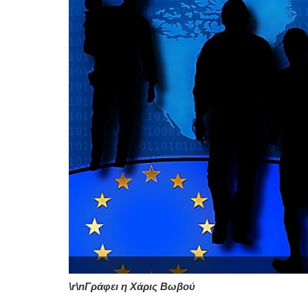
\r\nΓράφει η Χάρις Βωβού