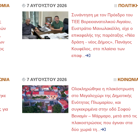
ΟΜΙΑ
7 ΑΥΓΟΥΣΤΟΥ 2026
ΠΟΛΙΤΙΚ
Συνάντηση με τον Πρόεδρο του
ς
ΤΕΕ Βορειοανατολικού Αιγαίου,
μών
Ευστράτιο Μανωλακέλλη, είχε ο
,
επικεφαλής της παράταξης «Νέα
ων
δράση - νέος Δήμος», Πανάγος
ος
Κουφέλος, στο πλαίσιο των
επαφ...
ΩΝΙΑ
7 ΑΥΓΟΥΣΤΟΥ 2026
ΚΟΙΝΩΝΙ
ς
Ολοκληρώθηκε η πλακόστρωση
ηκε
στο Μεγαλοχώρι της Δημοτικής
,
Ενότητας Πλωμαρίου, και
ς για
συγκεκριμένα στην οδό Σοφού
Βενιαμίν – Μάρμαρο, μετά από τις
πλακοστρώσεις που έγιναν στα
δύο χωριά τη...