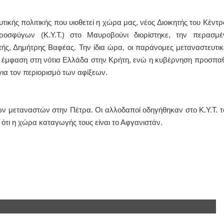
ικής πολιτικής που υιοθετεί η χώρα μας, νέος Διοικητής του Κέντρ
ΙΩΑΝΝΗΣ Α. ΜΑΛΛΙΑΣ
οσφύγων (Κ.Υ.Τ.) στο Μαυροβούνι διορίστηκε, την περασμέ
ΧΕΙΡΟΥΡΓΟΣ
ΟΦΘΑΛΜΙΑΤΡΟΣ
ής, Δημήτρης Βαφέας. Την ίδια ώρα, οι παράνομες μεταναστευτικ
Διδάκτωρ Ιατρικής Σχολής
ε έμφαση στη νότια Ελλάδα στην Κρήτη, ενώ η κυβέρνηση προσπαθ
Πανεπιστημίου Αθηνών
Καλλιπόλεως 3,Νέα Σμύρνη,
ια τον περιορισμό των αφίξεων.
τηλ:210-9320215
Καβέτσου 10, Μυτιλήνη, τηλ:
2251038065
ν μεταναστών στην Πέτρα. Οι αλλοδαποί οδηγήθηκαν στο Κ.Υ.Τ. τ
Χειρουργός Ωτορινολαρυγγολόγος
ότι η χώρα καταγωγής τους είναι το Αφγανιστάν.
Έλενα Μπούμπα
Στρατιωτικός Ιατρός
Διδ.Παν.Αθηνών
Διπλωματούχος Ευρ.Ακαδημίας
Πάρνηθας 95-97 Αχαρναί
2102467085 & 6938502258
email- elenboumpa@gmail.com