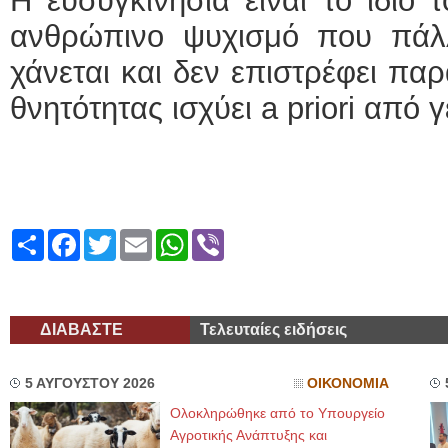
Η ευσυγκινησία είναι το ίδιο
ανθρώπινο ψυχισμό που πάλλε
χάνεται και δεν επιστρέφει παρά
θνητότητας ισχύει a priori από 
Share
Facebook
Twitter
Email
WhatsApp
Viber
ΔΙΑΒΑΣΤΕ
Τελευταίες ειδήσεις
5 ΑΥΓΟΥΣΤΟΥ 2026
ΟΙΚΟΝΟΜΙΑ
Ολοκληρώθηκε από το Υπουργείο
Αγροτικής Ανάπτυξης και