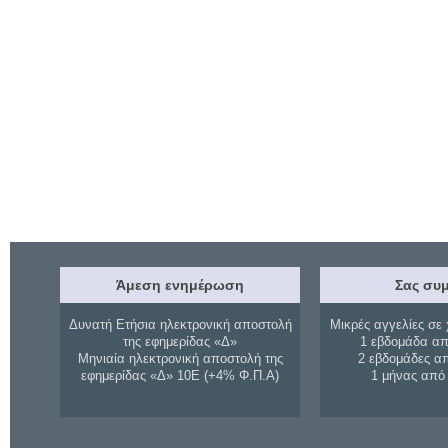
Άμεση ενημέρωση
Σας συμ
Δυνατή Ετήσια ηλεκτρονική αποστολή
Μικρές αγγελίες σε 
της εφημερίδας «Δ»
1 εβδομάδα απ
Μηνιαία ηλεκτρονική αποστολή της
2 εβδομάδες α
εφημερίδας «Δ» 10Ε (+4% Φ.Π.Α)
1 μήνας από