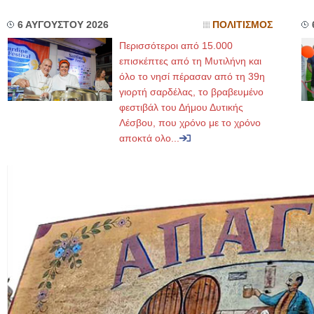
6 ΑΥΓΟΥΣΤΟΥ 2026
ΠΟΛΙΤΙΣΜΟΣ
Περισσότεροι από 15.000
επισκέπτες από τη Μυτιλήνη και
όλο το νησί πέρασαν από τη 39η
γιορτή σαρδέλας, το βραβευμένο
φεστιβάλ του Δήμου Δυτικής
Λέσβου, που χρόνο με το χρόνο
αποκτά ολο...