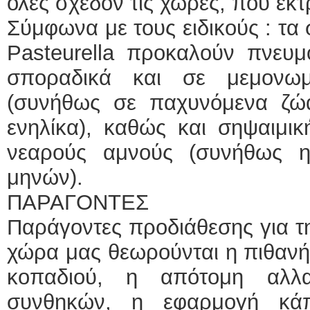
όλες σχεδόν τις χώρες, που εκ
Σύμφωνα με τους ειδικούς : τα 
Pasteurella προκαλούν πνευμο
σποραδικά και σε μεμονω
(συνήθως σε παχυνόμενα ζώ
ενηλίκα), καθώς και σηψαιμι
νεαρούς αμνούς (συνήθως η
μηνών).
ΠΑΡΑΓΟΝΤΕΣ
Παράγοντες προδιάθεσης για τ
χώρα μας θεωρούνται η πιθανή
κοπαδιού, η απότομη αλλα
συνθηκών, η εφαρμογή κάπ