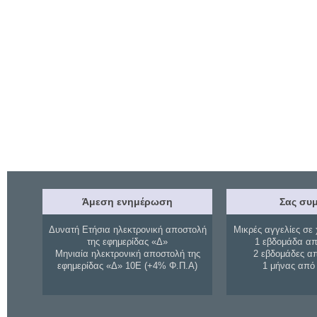
Άμεση ενημέρωση
Σας συμ
Δυνατή Ετήσια ηλεκτρονική αποστολή
Μικρές αγγελίες σε 
της εφημερίδας «Δ»
1 εβδομάδα απ
Μηνιαία ηλεκτρονική αποστολή της
2 εβδομάδες α
εφημερίδας «Δ» 10Ε (+4% Φ.Π.Α)
1 μήνας από