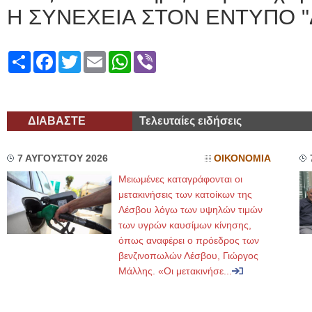
Η ΣΥΝΕΧΕΙΑ ΣΤΟΝ ΕΝΤΥΠΟ "
Share
Facebook
Twitter
Email
WhatsApp
Viber
ΔΙΑΒΑΣΤΕ
Τελευταίες ειδήσεις
7 ΑΥΓΟΥΣΤΟΥ 2026
ΟΙΚΟΝΟΜΙΑ
Μειωμένες καταγράφονται οι
μετακινήσεις των κατοίκων της
Λέσβου λόγω των υψηλών τιμών
των υγρών καυσίμων κίνησης,
όπως αναφέρει ο πρόεδρος των
βενζινοπωλών Λέσβου, Γιώργος
Μάλλης. «Οι μετακινήσε...