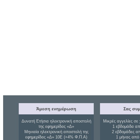
Άμεση ενημέρωση
Σας συμ
Δυνατή Ετήσια ηλεκτρονική αποστολή
Μικρές αγγελίες σε 
της εφημερίδας «Δ»
1 εβδομάδα απ
Μηνιαία ηλεκτρονική αποστολή της
2 εβδομάδες α
εφημερίδας «Δ» 10Ε (+4% Φ.Π.Α)
1 μήνας από