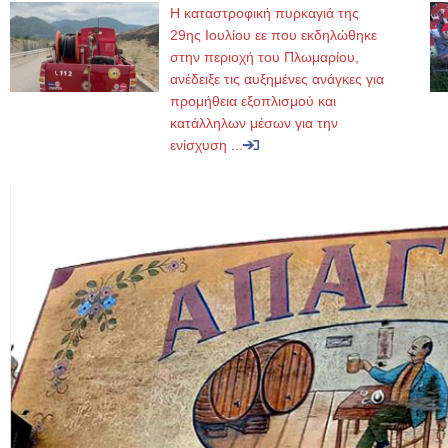
Η καταστροφική πυρκαγιά της
29ης Ιουλίου εε που εκδηλώθηκε
στην περιοχή του Πλωμαρίου,
ανέδειξε τις αυξημένες ανάγκες για
προμήθεια εξοπλισμού και
κατάλληλων μέσων για την
ενίσχυση ...