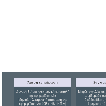
Άμεση ενημέρωση
Σας συμ
Δυνατή Ετήσια ηλεκτρονική αποστολή
Μικρές αγγελίες σε 
της εφημερίδας «Δ»
1 εβδομάδα απ
Μηνιαία ηλεκτρονική αποστολή της
2 εβδομάδες α
εφημερίδας «Δ» 10Ε (+4% Φ.Π.Α)
1 μήνας από