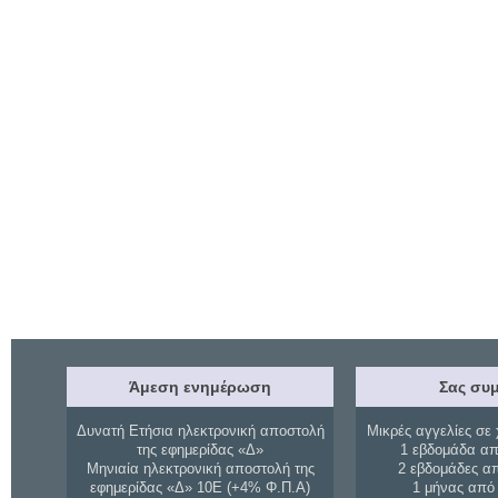
Άμεση ενημέρωση
Σας συμ
Δυνατή Ετήσια ηλεκτρονική αποστολή
Μικρές αγγελίες σε 
της εφημερίδας «Δ»
1 εβδομάδα απ
Μηνιαία ηλεκτρονική αποστολή της
2 εβδομάδες α
εφημερίδας «Δ» 10Ε (+4% Φ.Π.Α)
1 μήνας από