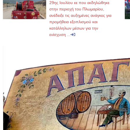
29ης Ιουλίου εε που εκδηλώθηκε
στην περιοχή του Πλωμαρίου,
ανέδειξε τις αυξημένες ανάγκες για
προμήθεια εξοπλισμού και
κατάλληλων μέσων για την
ενίσχυση ...