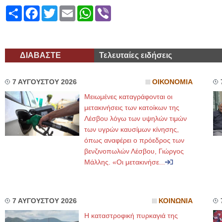
Share
Facebook
Twitter
Email
WhatsApp
Viber
ΔΙΑΒΑΣΤΕ
Τελευταίες ειδήσεις
7 ΑΥΓΟΥΣΤΟΥ 2026
ΟΙΚΟΝΟΜΙΑ
Μειωμένες καταγράφονται οι
μετακινήσεις των κατοίκων της
Λέσβου λόγω των υψηλών τιμών
των υγρών καυσίμων κίνησης,
όπως αναφέρει ο πρόεδρος των
βενζινοπωλών Λέσβου, Γιώργος
Μάλλης. «Οι μετακινήσε...
7 ΑΥΓΟΥΣΤΟΥ 2026
ΚΟΙΝΩΝΙΑ
Η καταστροφική πυρκαγιά της