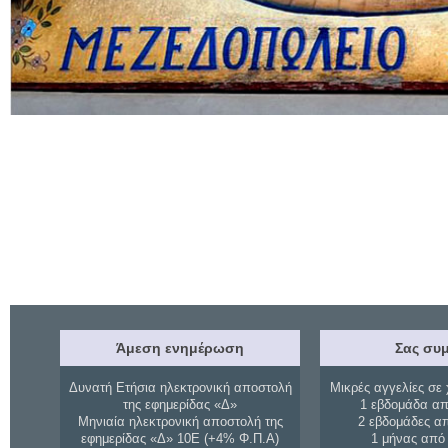
Άμεση ενημέρωση
Σας συμ
Δυνατή Ετήσια ηλεκτρονική αποστολή
Μικρές αγγελίες σε 
της εφημερίδας «Δ»
1 εβδομάδα απ
Μηνιαία ηλεκτρονική αποστολή της
2 εβδομάδες α
εφημερίδας «Δ» 10Ε (+4% Φ.Π.Α)
1 μήνας από