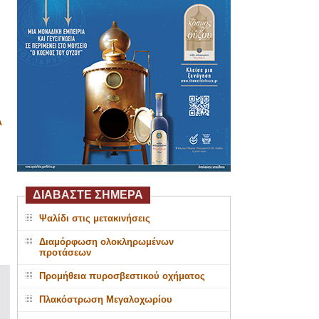
Α
ΔΙΑΒΑΣΤΕ ΣΗΜΕΡΑ
Ψαλίδι στις μετακινήσεις
Διαμόρφωση ολοκληρωμένων
προτάσεων
Προμήθεια πυροσβεστικού οχήματος
Πλακόστρωση Μεγαλοχωρίου