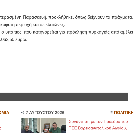
ΙΩΑΝΝΗΣ Α. ΜΑΛΛΙΑΣ
ν περασμένη Παρασκευή, προκλήθηκε, όπως δείχνουν τα πράγματα,
ΧΕΙΡΟΥΡΓΟΣ
κόφυτη περιοχή και σε ελαιώνες.
ΟΦΘΑΛΜΙΑΤΡΟΣ
Διδάκτωρ Ιατρικής Σχολής
 ο υπαίτιος, που κατηγορείται για πρόκληση πυρκαγιάς από αμέλει
Πανεπιστημίου Αθηνών
5.062,50 ευρώ.
Καλλιπόλεως 3,Νέα Σμύρνη,
τηλ:210-9320215
Καβέτσου 10, Μυτιλήνη, τηλ:
2251038065
Χειρουργός Ωτορινολαρυγγολόγος
Έλενα Μπούμπα
Στρατιωτικός Ιατρός
Διδ.Παν.Αθηνών
Διπλωματούχος Ευρ.Ακαδημίας
Πάρνηθας 95-97 Αχαρναί
2102467085 & 6938502258
email- elenboumpa@gmail.com
ΟΜΙΑ
7 ΑΥΓΟΥΣΤΟΥ 2026
ΠΟΛΙΤΙΚ
Συνάντηση με τον Πρόεδρο του
ς
ΤΕΕ Βορειοανατολικού Αιγαίου,