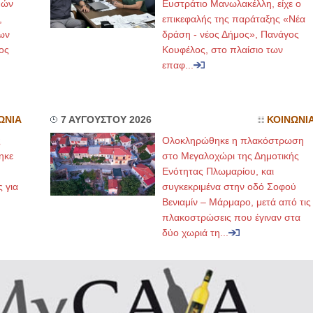
μών
Ευστράτιο Μανωλακέλλη, είχε ο
,
επικεφαλής της παράταξης «Νέα
ων
δράση - νέος Δήμος», Πανάγος
ος
Κουφέλος, στο πλαίσιο των
επαφ...
ΩΝΙΑ
7 ΑΥΓΟΥΣΤΟΥ 2026
ΚΟΙΝΩΝΙ
ς
Ολοκληρώθηκε η πλακόστρωση
ηκε
στο Μεγαλοχώρι της Δημοτικής
,
Ενότητας Πλωμαρίου, και
ς για
συγκεκριμένα στην οδό Σοφού
Βενιαμίν – Μάρμαρο, μετά από τις
πλακοστρώσεις που έγιναν στα
δύο χωριά τη...