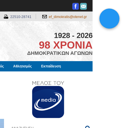
22510-28741
ef_dimokratis@otenet.gr
1928 - 2026
98 ΧΡΟΝΙΑ
ΔΗΜΟΚΡΑΤΙΚΩΝ ΑΓΩΝΩΝ
μός
Αθλητισμός
Εκπαίδευση