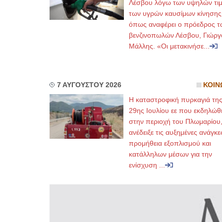
Λέσβου λόγω των υψηλών τι
των υγρών καυσίμων κίνησης
όπως αναφέρει ο πρόεδρος τ
βενζινοπωλών Λέσβου, Γιώργ
Μάλλης. «Οι μετακινήσε...
7 ΑΥΓΟΥΣΤΟΥ 2026
ΚΟΙΝ
Η καταστροφική πυρκαγιά τη
29ης Ιουλίου εε που εκδηλώθ
στην περιοχή του Πλωμαρίου
ανέδειξε τις αυξημένες ανάγκε
προμήθεια εξοπλισμού και
κατάλληλων μέσων για την
ενίσχυση ...