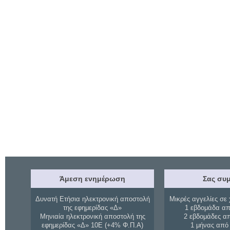
Άμεση ενημέρωση
Σας συμ
Δυνατή Ετήσια ηλεκτρονική αποστολή
Μικρές αγγελίες σε 
της εφημερίδας «Δ»
1 εβδομάδα απ
Μηνιαία ηλεκτρονική αποστολή της
2 εβδομάδες α
εφημερίδας «Δ» 10Ε (+4% Φ.Π.Α)
1 μήνας από