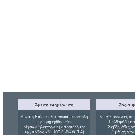
Άμεση ενημέρωση
Σας συμ
Δυνατή Ετήσια ηλεκτρονική αποστολή
Μικρές αγγελίες σε 
της εφημερίδας «Δ»
1 εβδομάδα απ
Μηνιαία ηλεκτρονική αποστολή της
2 εβδομάδες α
εφημερίδας «Δ» 10Ε (+4% Φ.Π.Α)
1 μήνας από