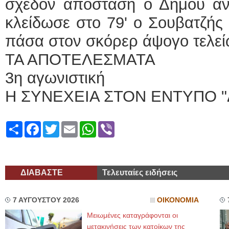
σχεδόν απόσταση ο Δήμου άνο
κλείδωσε στο 79' ο Σουβατζής
πάσα στον σκόρερ άψογο τελεί
ΤΑ ΑΠΟΤΕΛΕΣΜΑΤΑ
3η αγωνιστική
Η ΣΥΝΕΧΕΙΑ ΣΤΟΝ ΕΝΤΥΠΟ "
Share
Facebook
Twitter
Email
WhatsApp
Viber
ΔΙΑΒΑΣΤΕ
Τελευταίες ειδήσεις
7 ΑΥΓΟΥΣΤΟΥ 2026
ΟΙΚΟΝΟΜΙΑ
Μειωμένες καταγράφονται οι
μετακινήσεις των κατοίκων της