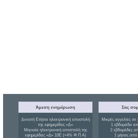
Άμεση ενημέρωση
Σας συμ
Δυνατή Ετήσια ηλεκτρονική αποστολή
Μικρές αγγελίες σε 
της εφημερίδας «Δ»
1 εβδομάδα απ
Μηνιαία ηλεκτρονική αποστολή της
2 εβδομάδες α
εφημερίδας «Δ» 10Ε (+4% Φ.Π.Α)
1 μήνας από