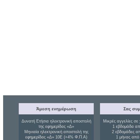
Άμεση ενημέρωση
Σας συμ
Δυνατή Ετήσια ηλεκτρονική αποστολή
Μικρές αγγελίες σε 
της εφημερίδας «Δ»
1 εβδομάδα απ
Μηνιαία ηλεκτρονική αποστολή της
2 εβδομάδες α
εφημερίδας «Δ» 10Ε (+4% Φ.Π.Α)
1 μήνας από