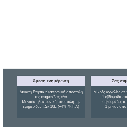
Άμεση ενημέρωση
Σας συμ
Δυνατή Ετήσια ηλεκτρονική αποστολή
Μικρές αγγελίες σε 
της εφημερίδας «Δ»
1 εβδομάδα απ
Μηνιαία ηλεκτρονική αποστολή της
2 εβδομάδες α
εφημερίδας «Δ» 10Ε (+4% Φ.Π.Α)
1 μήνας από