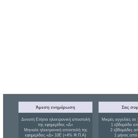
Άμεση ενημέρωση
Σας συμ
Δυνατή Ετήσια ηλεκτρονική αποστολή
Μικρές αγγελίες σε 
της εφημερίδας «Δ»
1 εβδομάδα απ
Μηνιαία ηλεκτρονική αποστολή της
2 εβδομάδες α
εφημερίδας «Δ» 10Ε (+4% Φ.Π.Α)
1 μήνας από