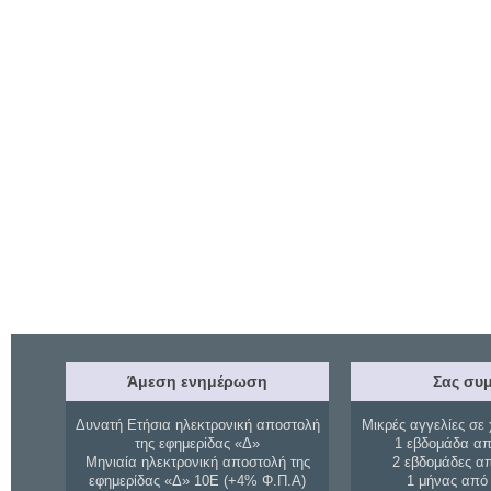
Άμεση ενημέρωση
Σας συμ
Δυνατή Ετήσια ηλεκτρονική αποστολή
Μικρές αγγελίες σε 
της εφημερίδας «Δ»
1 εβδομάδα απ
Μηνιαία ηλεκτρονική αποστολή της
2 εβδομάδες α
εφημερίδας «Δ» 10Ε (+4% Φ.Π.Α)
1 μήνας από