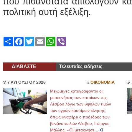
που πιθανότατα αιτιολογούν κ
πολιτική αυτή εξέλιξη.
Share
Facebook
Twitter
Email
WhatsApp
Viber
ΔΙΑΒΑΣΤΕ
Τελευταίες ειδήσεις
7 ΑΥΓΟΥΣΤΟΥ 2026
ΟΙΚΟΝΟΜΙΑ
Μειωμένες καταγράφονται οι
μετακινήσεις των κατοίκων της
Λέσβου λόγω των υψηλών τιμών
των υγρών καυσίμων κίνησης,
όπως αναφέρει ο πρόεδρος των
βενζινοπωλών Λέσβου, Γιώργος
Μάλλης. «Οι μετακινήσε...