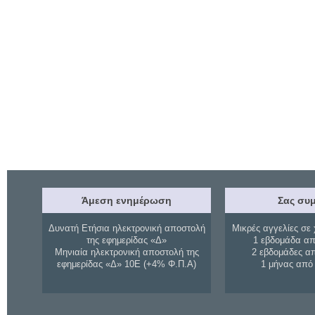
Άμεση ενημέρωση
Σας συμ
Δυνατή Ετήσια ηλεκτρονική αποστολή
Μικρές αγγελίες σε 
της εφημερίδας «Δ»
1 εβδομάδα απ
Μηνιαία ηλεκτρονική αποστολή της
2 εβδομάδες α
εφημερίδας «Δ» 10Ε (+4% Φ.Π.Α)
1 μήνας από