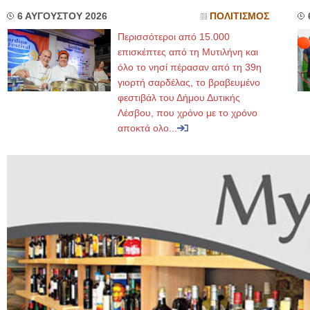
6 ΑΥΓΟΥΣΤΟΥ 2026
ΠΟΛΙΤΙΣΜΟΣ
Περισσότεροι από 15.000
επισκέπτες από τη Μυτιλήνη και
όλο το νησί πέρασαν από τη 39η
γιορτή σαρδέλας, το βραβευμένο
φεστιβάλ του Δήμου Δυτικής
Λέσβου, που χρόνο με το χρόνο
αποκτά ολο...