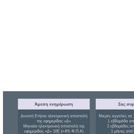
Άμεση ενημέρωση
Σας συμ
Δυνατή Ετήσια ηλεκτρονική αποστολή
Μικρές αγγελίες σε 
της εφημερίδας «Δ»
1 εβδομάδα απ
Μηνιαία ηλεκτρονική αποστολή της
2 εβδομάδες α
εφημερίδας «Δ» 10Ε (+4% Φ.Π.Α)
1 μήνας από