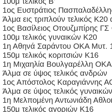
100μ τελικός Β'
1ος Ευστράτιος Πασπαλαδέλλη
Άλμα εις τριπλούν τελικός Κ20
1ος Βασίλειος Οτουζμπίρης ΓΣ 
100μ τελικός γυναικών Κ20
1η Αθηνά Σαράντου ΟΚΑ Μυτ. 
150μ τελικός κοριτσιών Κ16
1η Μιχαηλία Βουλγαρέλλη ΟΚΑ
Άλμα σε ύψος τελικός ανδρών
1ος Απόστολος Καραγιάννης ΑΟ
Άλμα σε ύψος τελικός γυναικώ
1η Μελπομένη Αντωνιάδη Αθλο
150μ τελικός αγοριών Κ16