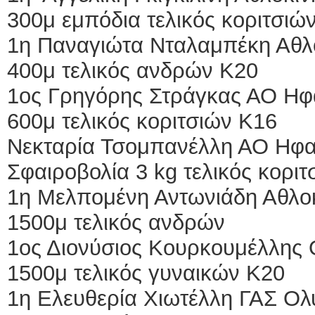
300μ εμπόδια τελικός κοριτσιώ
1η Παναγιώτα Νταλαμπέκη Αθλ
400μ τελικός ανδρών Κ20
1ος Γρηγόρης Στράγκας ΑΟ Ηφα
600μ τελικός κοριτσιών Κ16
Νεκταρία Τσομπανέλλη ΑΟ Ηφαι
Σφαιροβολία 3 kg τελικός κορι
1η Μελπομένη Αντωνιάδη Αθλο
1500μ τελικός ανδρών
1ος Διονύσιος Κουρκουμέλλης 
1500μ τελικός γυναικών Κ20
1η Ελευθερία Χιωτέλλη ΓΑΣ Ολ