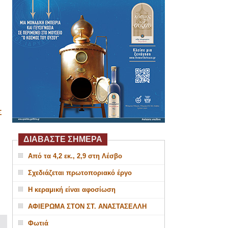
Σ
ΔΙΑΒΑΣΤΕ ΣΗΜΕΡΑ
Από τα 4,2 εκ., 2,9 στη Λέσβο
Σχεδιάζεται πρωτοποριακό έργο
Η κεραμική είναι αφοσίωση
ΑΦΙΕΡΩΜΑ ΣΤΟΝ ΣΤ. ΑΝΑΣΤΑΣΕΛΛΗ
Φωτιά