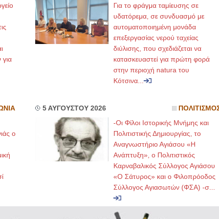
γείο
Για το φράγμα ταμίευσης σε
υδατόρεμα, σε συνδυασμό με
ις
αυτοματοποιημένη μονάδα
επεξεργασίας νερού ταχείας
ι
διύλισης, που σχεδιάζεται να
 για
κατασκευαστεί για πρώτη φορά
στην περιοχή natura του
Κότσινα...
ΩΝΙΑ
5 ΑΥΓΟΥΣΤΟΥ 2026
ΠΟΛΙΤΙΣΜΟ
-Οι Φίλοι Ιστορικής Μνήμης και
ιάς ο
Πολιτιστικής Δημιουργίας, το
Αναγνωστήριο Αγιάσου «Η
μική
Ανάπτυξη», ο Πολιτιστικός
Καρναβαλικός Σύλλογος Αγιάσου
ί
«Ο Σάτυρος» και ο Φιλοπρόοδος
Σύλλογος Αγιασωτών (ΦΣΑ) -σ...