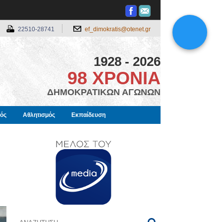
22510-28741
ef_dimokratis@otenet.gr
1928 - 2026
98 ΧΡΟΝΙΑ
ΔΗΜΟΚΡΑΤΙΚΩΝ ΑΓΩΝΩΝ
μός
Αθλητισμός
Εκπαίδευση