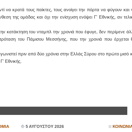
ί να κρατά τους παίκτες, τους ανοίγει την πόρτα να φύγουν και 
ΙΩΑΝΝΗΣ Α. ΜΑΛΛΙΑΣ
εση της ομάδας και όχι την ενίσχυση ενόψει Γ' Εθνικής, αν τελι
ΧΕΙΡΟΥΡΓΟΣ
ΟΦΘΑΛΜΙΑΤΡΟΣ
Διδάκτωρ Ιατρικής Σχολής
την κατάκτηση του νταμπλ την χρονιά που έφυγε, δεν περίμενε άλ
Πανεπιστημίου Αθηνών
πρόταση του Πάμισου Μεσσήνης, που την χρονιά που έρχεται 
Καλλιπόλεως 3,Νέα Σμύρνη,
τηλ:210-9320215
Καβέτσου 10, Μυτιλήνη, τηλ:
2251038065
αγωνιστεί πριν από δύο χρόνια στην Ελλάς Σύρου στο πρώτο μισό κ
Γ' Εθνικής.
Χειρουργός Ωτορινολαρυγγολόγος
Έλενα Μπούμπα
Στρατιωτικός Ιατρός
Διδ.Παν.Αθηνών
Διπλωματούχος Ευρ.Ακαδημίας
Πάρνηθας 95-97 Αχαρναί
2102467085 & 6938502258
email- elenboumpa@gmail.com
ΟΜΙΑ
5 ΑΥΓΟΥΣΤΟΥ 2026
ΚΟΙΝΩΝΙ