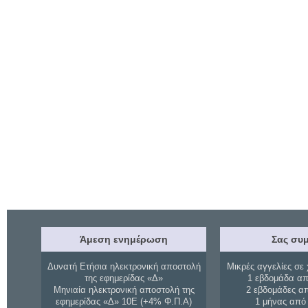
Άμεση ενημέρωση
Σας συμ
Δυνατή Ετήσια ηλεκτρονική αποστολή
Μικρές αγγελίες σε 
της εφημερίδας «Δ»
1 εβδομάδα απ
Μηνιαία ηλεκτρονική αποστολή της
2 εβδομάδες α
εφημερίδας «Δ» 10Ε (+4% Φ.Π.Α)
1 μήνας από