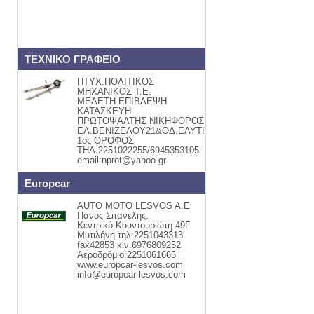
ΤΕΧΝΙΚΟ ΓΡΑΦΕΙΟ
ΠΤΥΧ.ΠΟΛΙΤΙΚΟΣ
ΜΗΧΑΝΙΚΟΣ Τ.Ε.
ΜΕΛΕΤΗ ΕΠΙΒΛΕΨΗ
ΚΑΤΑΣΚΕΥΗ
ΠΡΩΤΟΨΑΛΤΗΣ ΝΙΚΗΦΟΡΟΣ
ΕΛ.ΒΕΝΙΖΕΛΟΥ21&ΟΔ.ΕΛΥΤΗ
1ος ΟΡΟΦΟΣ
ΤΗΛ:2251022255/6945353105
email:nprot@yahoo.gr
Europcar
AUTO MOTO LESVOS A.E
Πάνος Σπανέλης.
Κεντρικό:Κουντουριώτη 49Γ
Μυτιλήνη τηλ:2251043313
fax42853 κιν.6976809252
Αεροδρόμιο:2251061665
www.europcar-lesvos.com
info@europcar-lesvos.com