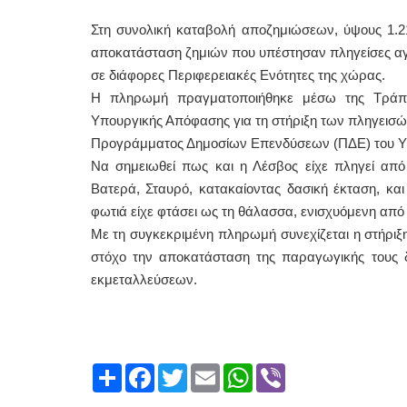
Στη συνολική καταβολή αποζημιώσεων, ύψους 1.2
αποκατάσταση ζημιών που υπέστησαν πληγείσες αγρ
σε διάφορες Περιφερειακές Ενότητες της χώρας.
Η πληρωμή πραγματοποιήθηκε μέσω της Τράπεζ
Υπουργικής Απόφασης για τη στήριξη των πληγεισώ
Προγράμματος Δημοσίων Επενδύσεων (ΠΔΕ) του Υπ
Να σημειωθεί πως και η Λέσβος είχε πληγεί από 
Βατερά, Σταυρό, κατακαίοντας δασική έκταση, κα
φωτιά είχε φτάσει ως τη θάλασσα, ενισχυόμενη από 
Με τη συγκεκριμένη πληρωμή συνεχίζεται η στήρι
στόχο την αποκατάσταση της παραγωγικής τους δ
εκμεταλλεύσεων.
Share
Facebook
Twitter
Email
WhatsApp
Viber