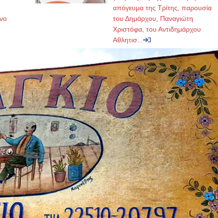
απόγευμα της Τρίτης, παρουσία
νο
του Δημάρχου, Παναγιώτη
Χριστόφα, του Αντιδημάρχου
Αθλητισ...