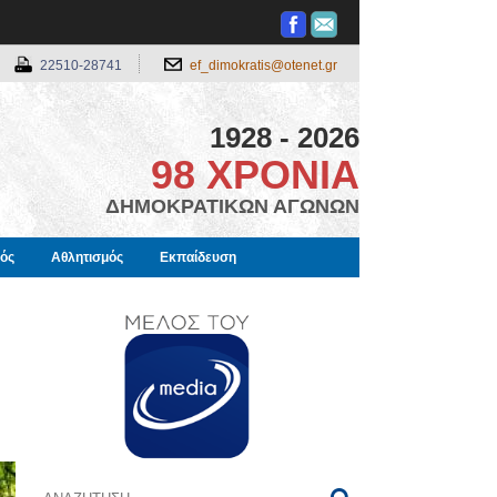
22510-28741
ef_dimokratis@otenet.gr
1928 - 2026
98 ΧΡΟΝΙΑ
ΔΗΜΟΚΡΑΤΙΚΩΝ ΑΓΩΝΩΝ
μός
Αθλητισμός
Εκπαίδευση