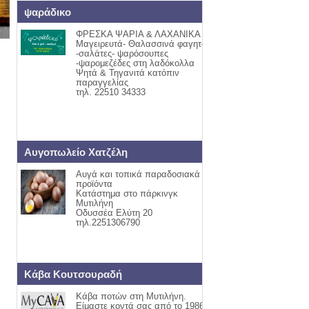
ψαράδικο
ΦΡΕΣΚΑ ΨΑΡΙΑ & ΛΑΧΑΝΙΚΑ
Μαγειρευτά- Θαλασσινά φαγητά
-σαλάτες- ψαρόσουπες
-ψαρομεζέδες στη λαδόκολλα
Ψητά & Τηγανιτά κατόπιν
παραγγελίας
τηλ. 22510 34333
Αυγοπωλείο Χατζέλη
Αυγά και τοπικά παραδοσιακά
προϊόντα
Κατάστημα στο πάρκινγκ
Μυτιλήνη
Οδυσσέα Ελύτη 20
τηλ.2251306790
Κάβα Κουτσουραδή
Κάβα ποτών στη Μυτιλήνη.
Είμαστε κοντά σας από το 1986