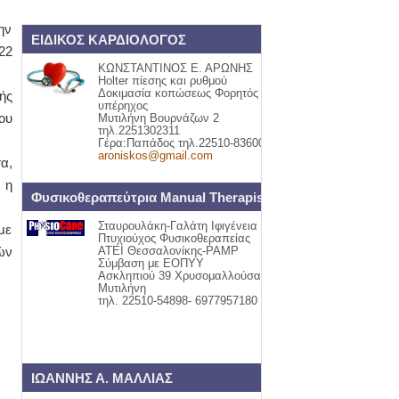
ην
ΕΙΔΙΚΟΣ ΚΑΡΔΙΟΛΟΓΟΣ
22
ΚΩΝΣΤΑΝΤΙΝΟΣ Ε. ΑΡΩΝΗΣ
Holter πίεσης και ρυθμού
Δοκιμασία κοπώσεως Φορητός
ής
υπέρηχος
ου
Μυτιλήνη Βουρνάζων 2
τηλ.2251302311
Γέρα:Παπάδος τηλ.22510-83600
aroniskos@gmail.com
α,
 η
Φυσικοθεραπεύτρια Manual Therapist
Σταυρουλάκη-Γαλάτη Ιφιγένεια
με
Πτυχιούχος Φυσικοθεραπείας
ών
ΑΤΕΙ Θεσσαλονίκης-PAMP
Σύμβαση με ΕΟΠΥΥ
Ασκληπιού 39 Χρυσομαλλούσα
Μυτιλήνη
τηλ. 22510-54898- 6977957180
ΙΩΑΝΝΗΣ Α. ΜΑΛΛΙΑΣ