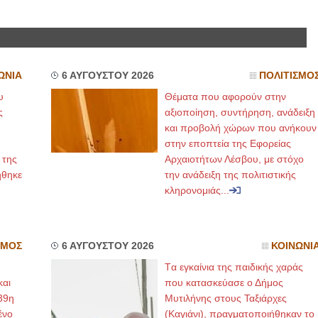
ΩΝΙΑ
6 ΑΥΓΟΥΣΤΟΥ 2026
ΠΟΛΙΤΙΣΜΟ
υ
Θέματα που αφορούν στην
ς
αξιοποίηση, συντήρηση, ανάδειξη
και προβολή χώρων που ανήκουν
στην εποπτεία της Εφορείας
 της
Αρχαιοτήτων Λέσβου, με στόχο
ήθηκε
την ανάδειξη της πολιτιστικής
κληρονομιάς...
ΣΜΟΣ
6 ΑΥΓΟΥΣΤΟΥ 2026
ΚΟΙΝΩΝΙ
Tα εγκαίνια της παιδικής χαράς
και
που κατασκεύασε ο Δήμος
39η
Μυτιλήνης στους Ταξιάρχες
ένο
(Καγιάνι), πραγματοποιήθηκαν το