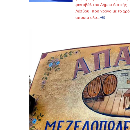
φεστιβάλ του Δήμου Δυτικής
Λέσβου, που χρόνο με το χρό
αποκτά ολο...