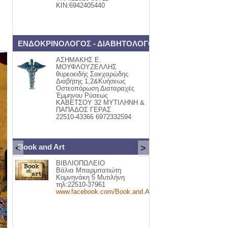
ΚΙΝ:6942405440
ΕΝΔΟΚΡΙΝΟΛΟΓΟΣ - ΔΙΑΒΗΤΟΛΟΓΟΣ
ΑΣΗΜΑΚΗΣ Ε.
ΜΟΥΦΛΟΥΖΕΛΛΗΣ
θυρεοειδής Σακχαρώδης
Διαβήτης 1,2&Κυήσεως
Οστεοπόρωση Διαταραχές
Έμμηνου Ρύσεως
ΚΑΒΕΤΣΟΥ 32 ΜΥΤΙΛΗΝΗ &
ΠΑΠΑΔΟΣ ΓΕΡΑΣ
22510-43366 6972332594
Book and Art
<
>
ΒΙΒΛΙΟΠΩΛΕΙΟ
Βάλια Μπαρμπατιώτη
Κομνηνάκη 5 Μυτιλήνη
τηλ:22510-37961
www.facebook.com/Book.and.Art.Mytilini