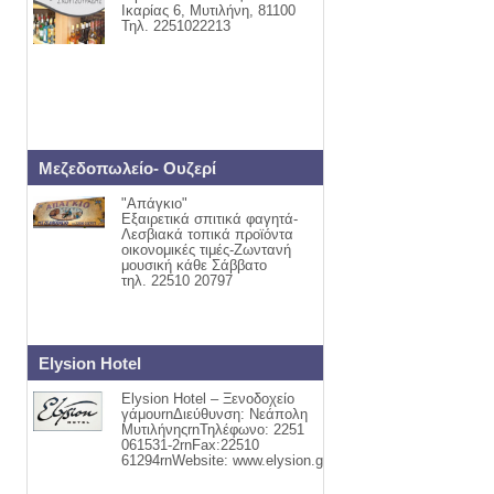
Ικαρίας 6, Μυτιλήνη, 81100
Τηλ. 2251022213
Μεζεδοπωλείο- Ουζερί
"Απάγκιο"
Εξαιρετικά σπιτικά φαγητά-
Λεσβιακά τοπικά προϊόντα
οικονομικές τιμές-Ζωντανή
μουσική κάθε Σάββατο
τηλ. 22510 20797
Elysion Hotel
Elysion Hotel – Ξενοδοχείο
γάμουrnΔιεύθυνση: Νεάπολη
ΜυτιλήνηςrnΤηλέφωνο: 2251
061531-2rnFax:22510
61294rnWebsite: www.elysion.gr