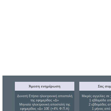
Άμεση ενημέρωση
Σας συμ
Δυνατή Ετήσια ηλεκτρονική αποστολή
Μικρές αγγελίες σε 
της εφημερίδας «Δ»
1 εβδομάδα απ
Μηνιαία ηλεκτρονική αποστολή της
2 εβδομάδες α
εφημερίδας «Δ» 10Ε (+4% Φ.Π.Α)
1 μήνας από