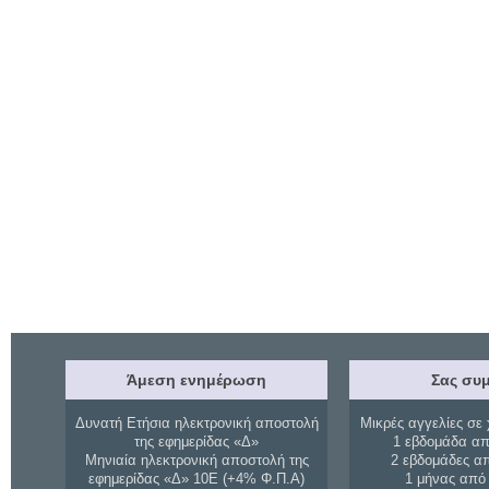
Άμεση ενημέρωση
Σας συμ
Δυνατή Ετήσια ηλεκτρονική αποστολή
Μικρές αγγελίες σε 
της εφημερίδας «Δ»
1 εβδομάδα απ
Μηνιαία ηλεκτρονική αποστολή της
2 εβδομάδες α
εφημερίδας «Δ» 10Ε (+4% Φ.Π.Α)
1 μήνας από