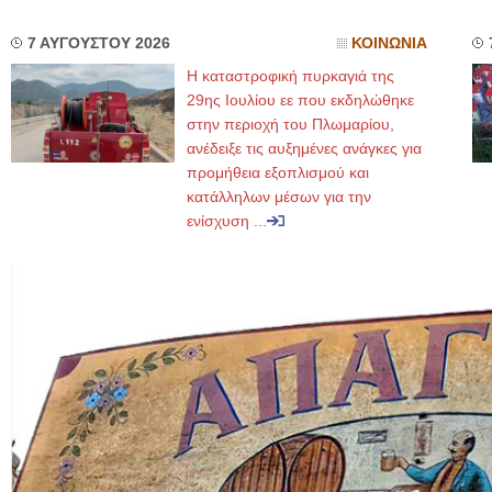
7 ΑΥΓΟΥΣΤΟΥ 2026
ΚΟΙΝΩΝΙΑ
Η καταστροφική πυρκαγιά της
29ης Ιουλίου εε που εκδηλώθηκε
στην περιοχή του Πλωμαρίου,
ανέδειξε τις αυξημένες ανάγκες για
προμήθεια εξοπλισμού και
κατάλληλων μέσων για την
ενίσχυση ...