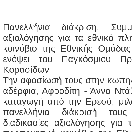
ΕΙΔΙΚΟΣ ΚΑΡΔΙΟΛΟΓΟ
ΚΩΝΣΤΑΝΤΙΝΟ
Πανελλήνια διάκριση. Συμμ
Holter πίεσης κ
Δοκιμασία κοπ
αξιολόγησης για τα εθνικά π
υπέρηχος
Μυτιλήνη Βουρ
τηλ.2251302311
κοινόβιο της Εθνικής Ομάδας
Γέρα:Παπάδος τ
aroniskos@gma
ενόψει του Παγκόσμιου Π
Φυσικοθεραπεύτρια Man
Κορασίδων
Σταυρουλάκη-Γα
Την αφοσίωσή τους στην κωπηλ
Πτυχιούχος Φυσ
ΑΤΕΙ Θεσσαλον
Σύμβαση με Ε
αδέρφια, Αφροδίτη - Άννα Ντά
Ασκληπιού 39 
Μυτιλήνη
καταγωγή από την Ερεσό, μιλ
τηλ. 22510-548
πανελλήνια διάκρισή του
διαδικασίες αξιολόγησης για