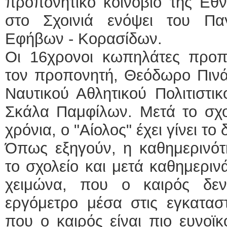
προπονητικό κοινόβιο της Εθ
στο Σχοινιά ενόψει του Πα
Εφήβων - Κορασίδων.
Οι 16χρονοι κωπηλάτες προπ
τον προπονητή, Θεόδωρο Πινάκ
Ναυτικού Αθλητικού Πολιτιστι
Σκάλα Παμφίλων. Μετά το σχο
χρόνια, ο "Αίολος" έχει γίνει το 
Όπως εξηγούν, η καθημερινότ
το σχολείο και μετά καθημεριν
χειμώνα, που ο καιρός δε
εργόμετρο μέσα στις εγκαταστ
που ο καιρός είναι πιο ευνοϊ