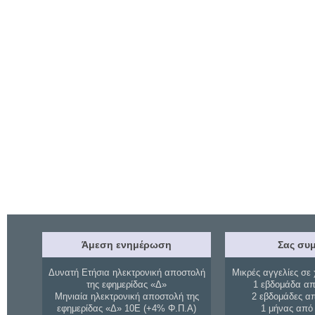
Άμεση ενημέρωση
Σας συμ
Δυνατή Ετήσια ηλεκτρονική αποστολή
Μικρές αγγελίες σε 
της εφημερίδας «Δ»
1 εβδομάδα απ
Μηνιαία ηλεκτρονική αποστολή της
2 εβδομάδες α
εφημερίδας «Δ» 10Ε (+4% Φ.Π.Α)
1 μήνας από