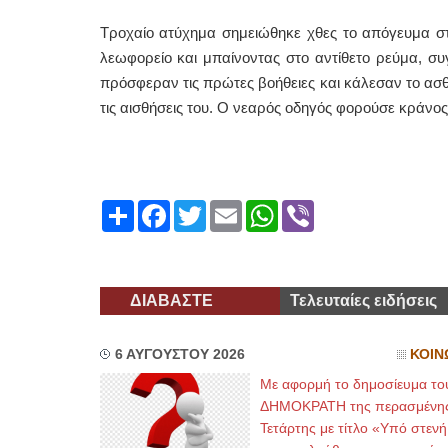
Τροχαίο ατύχημα σημειώθηκε χθες το απόγευμα σ
λεωφορείο και μπαίνοντας στο αντίθετο ρεύμα, συ
πρόσφεραν τις πρώτες βοήθειες και κάλεσαν το ασθ
τις αισθήσεις του. Ο νεαρός οδηγός φορούσε κράνο
Share
Facebook
Twitter
Email
WhatsApp
Viber
ΔΙΑΒΑΣΤΕ
Τελευταίες ειδήσεις
6 ΑΥΓΟΥΣΤΟΥ 2026
ΚΟΙΝ
Με αφορμή το δημοσίευμα το
ΔΗΜΟΚΡΑΤΗ της περασμένη
Τετάρτης με τίτλο «Υπό στενή