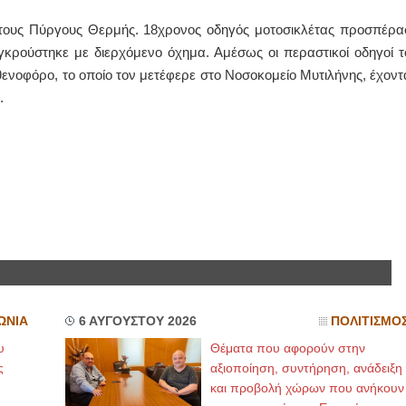
τους Πύργους Θερμής. 18χρονος οδηγός μοτοσικλέτας προσπέρα
ΙΩΑΝΝΗΣ Α. ΜΑΛΛΙΑΣ
γκρούστηκε με διερχόμενο όχημα. Αμέσως οι περαστικοί οδηγοί τ
ΧΕΙΡΟΥΡΓΟΣ
ενοφόρο, το οποίο τον μετέφερε στο Νοσοκομείο Μυτιλήνης, έχοντ
ΟΦΘΑΛΜΙΑΤΡΟΣ
Διδάκτωρ Ιατρικής Σχολής
ς.
Πανεπιστημίου Αθηνών
Καλλιπόλεως 3,Νέα Σμύρνη,
τηλ:210-9320215
Καβέτσου 10, Μυτιλήνη, τηλ:
2251038065
Χειρουργός Ωτορινολαρυγγολόγος
Έλενα Μπούμπα
Στρατιωτικός Ιατρός
Διδ.Παν.Αθηνών
Διπλωματούχος Ευρ.Ακαδημίας
Πάρνηθας 95-97 Αχαρναί
2102467085 & 6938502258
email- elenboumpa@gmail.com
ΩΝΙΑ
6 ΑΥΓΟΥΣΤΟΥ 2026
ΠΟΛΙΤΙΣΜΟ
υ
Θέματα που αφορούν στην
ς
αξιοποίηση, συντήρηση, ανάδειξη
και προβολή χώρων που ανήκουν