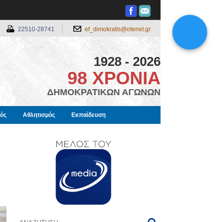
22510-28741
ef_dimokratis@otenet.gr
1928 - 2026
98 ΧΡΟΝΙΑ
ΔΗΜΟΚΡΑΤΙΚΩΝ ΑΓΩΝΩΝ
μός
Αθλητισμός
Εκπαίδευση