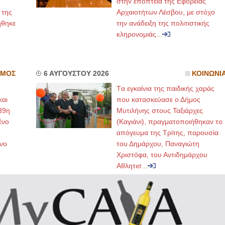
στην εποπτεία της Εφορείας
 της
Αρχαιοτήτων Λέσβου, με στόχο
ήθηκε
την ανάδειξη της πολιτιστικής
κληρονομιάς...
ΣΜΟΣ
6 ΑΥΓΟΥΣΤΟΥ 2026
ΚΟΙΝΩΝΙ
Tα εγκαίνια της παιδικής χαράς
και
που κατασκεύασε ο Δήμος
39η
Μυτιλήνης στους Ταξιάρχες
ένο
(Καγιάνι), πραγματοποιήθηκαν το
απόγευμα της Τρίτης, παρουσία
νο
του Δημάρχου, Παναγιώτη
Χριστόφα, του Αντιδημάρχου
Αθλητισ...