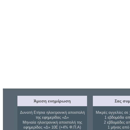
Άμεση ενημέρωση
Σας συμ
Δυνατή Ετήσια ηλεκτρονική αποστολή
Μικρές αγγελίες σε 
της εφημερίδας «Δ»
1 εβδομάδα απ
Μηνιαία ηλεκτρονική αποστολή της
2 εβδομάδες α
εφημερίδας «Δ» 10Ε (+4% Φ.Π.Α)
1 μήνας από