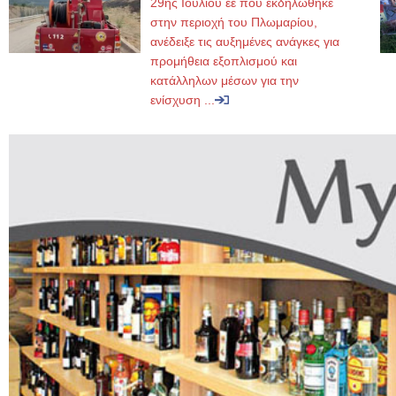
29ης Ιουλίου εε που εκδηλώθηκε
στην περιοχή του Πλωμαρίου,
ανέδειξε τις αυξημένες ανάγκες για
προμήθεια εξοπλισμού και
κατάλληλων μέσων για την
ενίσχυση ...