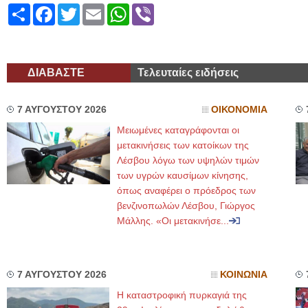
Share
Facebook
Twitter
Email
WhatsApp
Viber
ΔΙΑΒΑΣΤΕ
Τελευταίες ειδήσεις
7 ΑΥΓΟΥΣΤΟΥ 2026
ΟΙΚΟΝΟΜΙΑ
Μειωμένες καταγράφονται οι
μετακινήσεις των κατοίκων της
Λέσβου λόγω των υψηλών τιμών
των υγρών καυσίμων κίνησης,
όπως αναφέρει ο πρόεδρος των
βενζινοπωλών Λέσβου, Γιώργος
Μάλλης. «Οι μετακινήσε...
7 ΑΥΓΟΥΣΤΟΥ 2026
ΚΟΙΝΩΝΙΑ
Η καταστροφική πυρκαγιά της