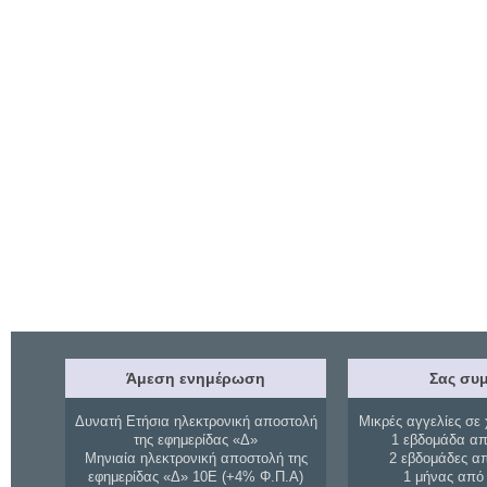
Άμεση ενημέρωση
Σας συμ
Δυνατή Ετήσια ηλεκτρονική αποστολή
Μικρές αγγελίες σε 
της εφημερίδας «Δ»
1 εβδομάδα απ
Μηνιαία ηλεκτρονική αποστολή της
2 εβδομάδες α
εφημερίδας «Δ» 10Ε (+4% Φ.Π.Α)
1 μήνας από