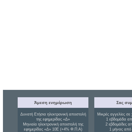
Άμεση ενημέρωση
Σας συμ
Δυνατή Ετήσια ηλεκτρονική αποστολή
Μικρές αγγελίες σε 
της εφημερίδας «Δ»
1 εβδομάδα απ
Μηνιαία ηλεκτρονική αποστολή της
2 εβδομάδες α
εφημερίδας «Δ» 10Ε (+4% Φ.Π.Α)
1 μήνας από