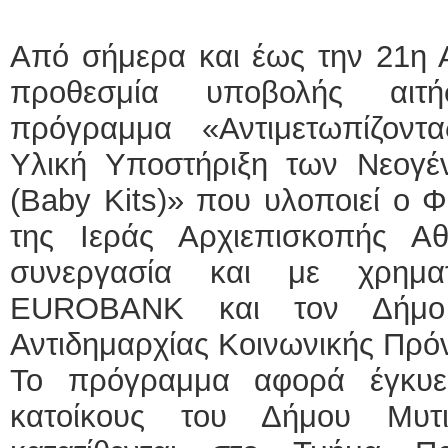
ΕΙΔ
Από σήμερα και έως την 21η Α
προθεσμία υποβολής αιτ
πρόγραμμα «Αντιμετωπίζοντα
Υλική Υποστήριξη των Νεογέ
(Baby Kits)» που υλοποιεί ο 
Φυσι
της Ιεράς Αρχιεπισκοπής 
συνεργασία και με χρημα
EUROBANK και τον Δήμο 
Αντιδημαρχίας Κοινωνικής Πρόν
Το πρόγραμμα αφορά έγκυες
κατοίκους του Δήμου Μυτι