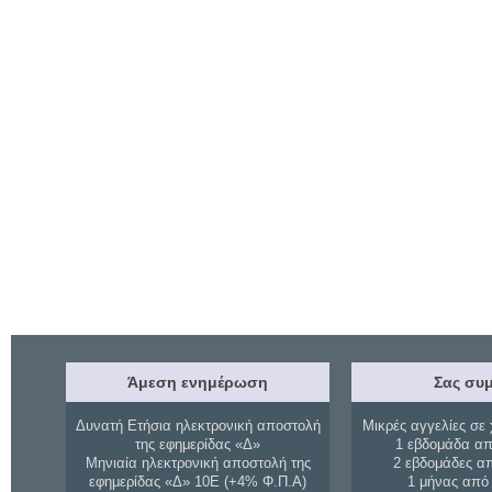
Άμεση ενημέρωση
Σας συμ
Δυνατή Ετήσια ηλεκτρονική αποστολή
Μικρές αγγελίες σε 
της εφημερίδας «Δ»
1 εβδομάδα απ
Μηνιαία ηλεκτρονική αποστολή της
2 εβδομάδες α
εφημερίδας «Δ» 10Ε (+4% Φ.Π.Α)
1 μήνας από