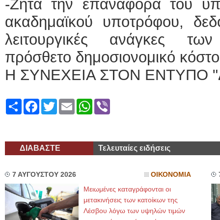
-Ζητά την επαναφορά του υ
ακαδημαϊκού υποτρόφου, δεδο
λειτουργικές ανάγκες των
πρόσθετο δημοσιονομικό κόστ
Η ΣΥΝΕΧΕΙΑ ΣΤΟΝ ΕΝΤΥΠΟ "
Share
Facebook
Twitter
Email
WhatsApp
Viber
ΔΙΑΒΑΣΤΕ
Τελευταίες ειδήσεις
7 ΑΥΓΟΥΣΤΟΥ 2026
ΟΙΚΟΝΟΜΙΑ
Μειωμένες καταγράφονται οι
μετακινήσεις των κατοίκων της
Λέσβου λόγω των υψηλών τιμών