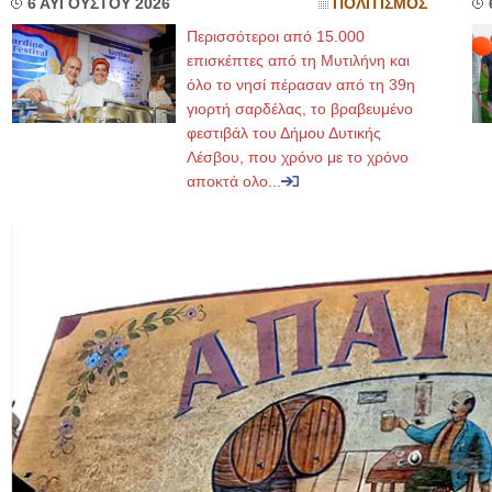
6 ΑΥΓΟΥΣΤΟΥ 2026
ΠΟΛΙΤΙΣΜΟΣ
Περισσότεροι από 15.000
επισκέπτες από τη Μυτιλήνη και
όλο το νησί πέρασαν από τη 39η
γιορτή σαρδέλας, το βραβευμένο
φεστιβάλ του Δήμου Δυτικής
Λέσβου, που χρόνο με το χρόνο
αποκτά ολο...