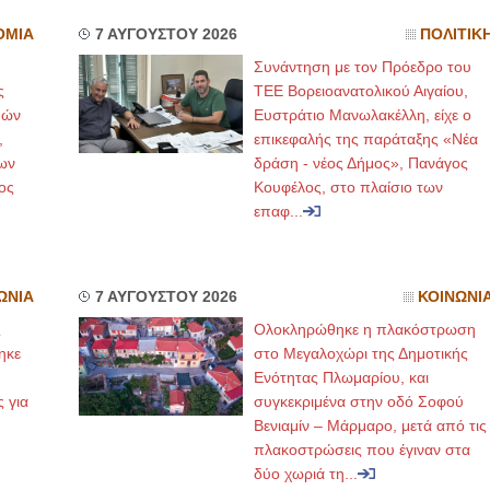
ΟΜΙΑ
7 ΑΥΓΟΥΣΤΟΥ 2026
ΠΟΛΙΤΙΚ
Συνάντηση με τον Πρόεδρο του
ς
ΤΕΕ Βορειοανατολικού Αιγαίου,
μών
Ευστράτιο Μανωλακέλλη, είχε ο
,
επικεφαλής της παράταξης «Νέα
ων
δράση - νέος Δήμος», Πανάγος
ος
Κουφέλος, στο πλαίσιο των
επαφ...
ΩΝΙΑ
7 ΑΥΓΟΥΣΤΟΥ 2026
ΚΟΙΝΩΝΙ
ς
Ολοκληρώθηκε η πλακόστρωση
ηκε
στο Μεγαλοχώρι της Δημοτικής
,
Ενότητας Πλωμαρίου, και
ς για
συγκεκριμένα στην οδό Σοφού
Βενιαμίν – Μάρμαρο, μετά από τις
πλακοστρώσεις που έγιναν στα
δύο χωριά τη...