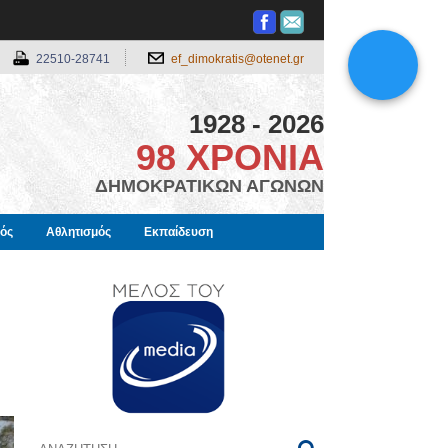
22510-28741
ef_dimokratis@otenet.gr
1928 - 2026
98 ΧΡΟΝΙΑ
ΔΗΜΟΚΡΑΤΙΚΩΝ ΑΓΩΝΩΝ
μός
Αθλητισμός
Εκπαίδευση