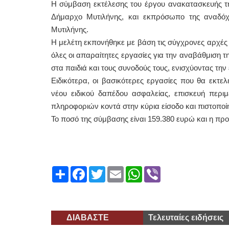
Η σύμβαση εκτέλεσης του έργου ανακατασκευής τη
Δήμαρχο Μυτιλήνης, και εκπρόσωπο της αναδόχο
Μυτιλήνης.
Η μελέτη εκπονήθηκε με βάση τις σύγχρονες αρχές 
όλες οι απαραίτητες εργασίες για την αναβάθμιση τ
στα παιδιά και τους συνοδούς τους, ενισχύοντας την 
Ειδικότερα, οι βασικότερες εργασίες που θα εκτ
νέου ειδικού δαπέδου ασφαλείας, επισκευή περι
πληροφοριών κοντά στην κύρια είσοδο και πιστοπο
Το ποσό της σύμβασης είναι 159.380 ευρώ και η προθ
Share
Facebook
Twitter
Email
WhatsApp
Viber
ΔΙΑΒΑΣΤΕ
Τελευταίες ειδήσεις