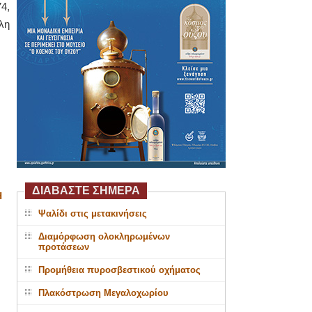
4,
λη
ΔΙΑΒΑΣΤΕ ΣΗΜΕΡΑ
Η
Ψαλίδι στις μετακινήσεις
Διαμόρφωση ολοκληρωμένων
προτάσεων
Προμήθεια πυροσβεστικού οχήματος
Πλακόστρωση Μεγαλοχωρίου