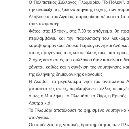
Ο Πολιτιστικός Σύλλογος Πλωμαρίου "Το Πόλιον",
την ανάδειξη της ξυλοναυπηγικής τέχνης, των παρα
ΕΙΔΙΚ
Λέσβου και του Αιγαίου, παρουσίασε πέρυσι το 1
του ντοκιμαντέρ.
Φέτος, στις 15 τρεχ., στις 7.30 το απόγευμα, θα
περιλαμβάνει, και την παρουσίαση του λευκώμ
καραβομαραγκούς Δούκα Γιαμουγιάννη και Ανδρέα Λ
στους προγόνους τους και σε όλους τους μαστόρους
Στόχος και σκοπός του συλλόγου ήταν και είναι η δ
Φυσικο
χάνεται, καθώς και η συνέχιση της ναυπήγησης κ
της ελληνικής δημιουργικής οικονομίας.
Η Λέσβος, το μεγαλύτερο νησί του ανατολικού Α
μικρασιατικές ακτές, περιλαμβάνει πολλές περιοχές
όπως η Μυτιλήνη, το Πλωμάρι, το Σίγρι, η Ερεσός,
Λουτρά κ.ά..
Το Πλωμάρι αποτελούσε το φημισμένο ναυπηγικό κ
στο Αιγαίο.
Οι αποδείξεις της ναυτικής δραστηριότητας των Πλ