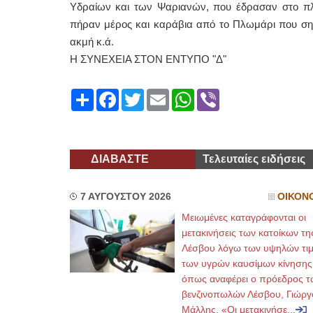
Υδραίων και των Ψαριανών, που έδρασαν στο π
πήραν μέρος και καράβια από το Πλωμάρι που σημα
ακμή κ.ά.
Η ΣΥΝΕΧΕΙΑ ΣΤΟΝ ΕΝΤΥΠΟ "Δ"
Share
Facebook
Twitter
Email
WhatsApp
Viber
ΔΙΑΒΑΣΤΕ
Τελευταίες ειδήσεις
7 ΑΥΓΟΥΣΤΟΥ 2026
ΟΙΚΟΝ
Μειωμένες καταγράφονται οι
μετακινήσεις των κατοίκων τη
Λέσβου λόγω των υψηλών τι
των υγρών καυσίμων κίνησης
όπως αναφέρει ο πρόεδρος τ
βενζινοπωλών Λέσβου, Γιώργ
Μάλλης. «Οι μετακινήσε...