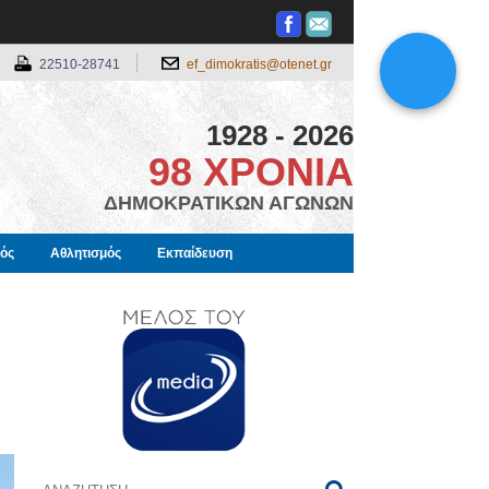
22510-28741
ef_dimokratis@otenet.gr
1928 - 2026
98 ΧΡΟΝΙΑ
ΔΗΜΟΚΡΑΤΙΚΩΝ ΑΓΩΝΩΝ
μός
Αθλητισμός
Εκπαίδευση