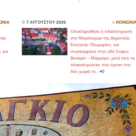
ΩΝΙΑ
7 ΑΥΓΟΥΣΤΟΥ 2026
ΚΟΙΝΩΝΙ
ς
Ολοκληρώθηκε η πλακόστρωση
ηκε
στο Μεγαλοχώρι της Δημοτικής
,
Ενότητας Πλωμαρίου, και
ς για
συγκεκριμένα στην οδό Σοφού
Βενιαμίν – Μάρμαρο, μετά από τις
πλακοστρώσεις που έγιναν στα
δύο χωριά τη...