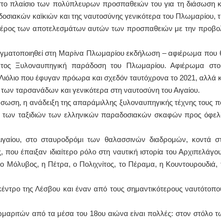
 στο πλαίσιο των πολύπλευρων προσπαθειών του για τη διάσωση κ
δοσιακών καϊκιών και της ναυτοσύνης γενικότερα του Πλωμαρίου, τ
ΟΣ ΚΑΡΔΙΟΛΟΓΟΣ
ΙΩΑΝΝΗΣ Α. ΜΑΛΛΙΑΣ
ο μέρος των αποτελεσμάτων αυτών των προσπαθειών με την προβο
ΚΩΝΣΤΑΝΤΙΝΟΣ Ε. ΑΡΩΝΗΣ
ΧΕΙΡΟΥΡΓΟΣ
Holter πίεσης και ρυθμού
ΟΦΘΑΛΜΙΑΤΡΟΣ
Δοκιμασία κοπώσεως Φορητός
Διδάκτωρ Ιατρικής Σ
 πραγματοποιηθεί στη Μαρίνα Πλωμαρίου εκδήλωση – αφιέρωμα που 
υπέρηχος
Πανεπιστημίου Αθην
ατος Ξυλοναυπηγική παράδοση του Πλωμαρίου. Αφιέρωμα στο
Μυτιλήνη Βουρνάζων 2
Καλλιπόλεως 3,Νέα 
τηλ.2251302311
τηλ:210-9320215
ιόλιο που έφυγαν πρόωρα και σχεδόν ταυτόχρονα το 2021, αλλά κ
Γέρα:Παπάδος τηλ.22510-83600
Καβέτσου 10, Μυτιλήν
aroniskos@gmail.com
2251038065
 των ταρσανάδων και γενικότερα στη ναυτοσύνη του Αιγαίου.
ιάσωση, η ανάδειξη της απαράμιλλης ξυλοναυπηγικής τέχνης τους π
θεραπεύτρια Manual Therapist
Χειρουργός Ωτορινολαρυγγ
αι των ταξιδιών των ελληνικών παραδοσιακών σκαφών προς όφελ
Σταυρουλάκη-Γαλάτη Ιφιγένεια
Έλενα Μπούμπα
Πτυχιούχος Φυσικοθεραπείας
Στρατιωτικός Ιατρός
ιγαίου, στο σταυροδρόμι των θαλασσινών διαδρομών, κοντά στ
ΑΤΕΙ Θεσσαλονίκης-PAMP
Διδ.Παν.Αθηνών
Σύμβαση με ΕΟΠΥΥ
Διπλωματούχος Ευρ.
, που έπαιξαν ιδιαίτερο ρόλο στη ναυτική ιστορία του Αρχιπελάγου
Ασκληπιού 39 Χρυσομαλλούσα
Πάρνηθας 95-97 Αχα
Μυτιλήνη
2102467085 & 69385
 ο Μόλυβος, η Πέτρα, ο Πολιχνίτος, το Πέραμα, η Κουντουρουδιά, 
τηλ. 22510-54898- 6977957180
email- elenboumpa@
έντρο της Λέσβου και έναν από τους σημαντικότερους ναυτότοπο
ωμαριτών από τα μέσα του 18ου αιώνα είναι πολλές: στον στόλο τ