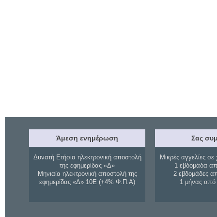
Άμεση ενημέρωση
Σας συμ
Δυνατή Ετήσια ηλεκτρονική αποστολή
Μικρές αγγελίες σε 
της εφημερίδας «Δ»
1 εβδομάδα απ
Μηνιαία ηλεκτρονική αποστολή της
2 εβδομάδες α
εφημερίδας «Δ» 10Ε (+4% Φ.Π.Α)
1 μήνας από