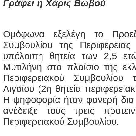
Γράφει η Χάρις Βωβού
ΕΙΔΙΚΟΣ ΚΑΡΔΙΟΛΟ
ΚΩΝΣΤΑΝΤΙΝ
Holter πίεσης
Ομόφωνα εξελέγη το Προεδ
Δοκιμασία κ
υπέρηχος
Μυτιλήνη Βο
Συμβουλίου της Περιφέρειας 
τηλ.22513023
Γέρα:Παπάδο
υπόλοιπη θητεία των 2,5 ετ
aroniskos@g
Μυτιλήνη στο πλαίσιο της εκ
Φυσικοθεραπεύτρια M
Περιφερειακού Συμβουλίου 
Σταυρουλάκη-
Πτυχιούχος Φ
ΑΤΕΙ Θεσσαλ
Αιγαίου (2η θητεία περιφερεια
Σύμβαση με
Ασκληπιού 3
Η ψηφοφορία ήταν φανερή δια 
Μυτιλήνη
τηλ. 22510-5
ανέδειξε τους τρεις προτει
Περιφερειακού Συμβουλίου.