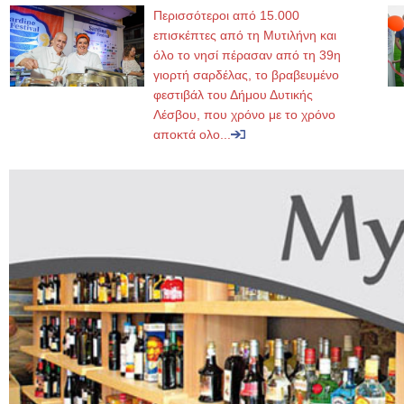
Περισσότεροι από 15.000
επισκέπτες από τη Μυτιλήνη και
όλο το νησί πέρασαν από τη 39η
γιορτή σαρδέλας, το βραβευμένο
φεστιβάλ του Δήμου Δυτικής
Λέσβου, που χρόνο με το χρόνο
αποκτά ολο...