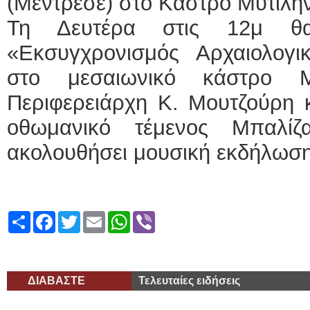
(Μεντρεσέ) στο Κάστρο Μυτιλή
Τη Δευτέρα στις 12μ θα
«Εκσυγχρονισμός Αρχαιολογ
στο μεσαιωνικό κάστρο 
Περιφερειάρχη Κ. Μουτζούρη κ
οθωμανικό τέμενος Μπαλί
ακολουθήσει μουσική εκδήλωση
Share
Facebook
Twitter
Email
WhatsApp
Viber
ΔΙΑΒΑΣΤΕ
Τελευταίες ειδήσεις