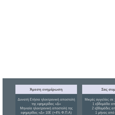
Άμεση ενημέρωση
Σας συμ
Δυνατή Ετήσια ηλεκτρονική αποστολή
Μικρές αγγελίες σε 
της εφημερίδας «Δ»
1 εβδομάδα απ
Μηνιαία ηλεκτρονική αποστολή της
2 εβδομάδες α
εφημερίδας «Δ» 10Ε (+4% Φ.Π.Α)
1 μήνας από