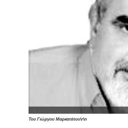
Του Γιώργου Μαρκατάτου\r\n