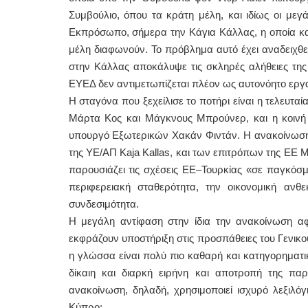
Συμβούλιο, όπου τα κράτη μέλη, και ιδίως οι μεγ
Εκπρόσωπο, σήμερα την Κάγια Κάλλας, η οποία καλ
μέλη διαφωνούν. Το πρόβλημα αυτό έχει αναδειχθεί
στην Κάλλας αποκάλυψε τις σκληρές αλήθειες της 
ΕΥΕΔ δεν αντιμετωπίζεται πλέον ως αυτονόητο εργα
Η σταγόνα που ξεχείλισε το ποτήρι είναι η τελευτα
Μάρτα Κος και Μάγκνους Μπρούνερ, και η κοινή
υπουργό Εξωτερικών Χακάν Φιντάν. Η ανακοίνωση, 
της ΥΕ/ΑΠ Kaja Kallas, και των επιτρόπων της ΕΕ 
παρουσιάζει τις σχέσεις ΕΕ–Τουρκίας «σε παγκόσμ
περιφερειακή σταθερότητα, την οικονομική ανθε
συνδεσιμότητα.
Η μεγάλη αντίφαση στην ίδια την ανακοίνωση α
εκφράζουν υποστήριξη στις προσπάθειες του Γενικο
η γλώσσα είναι πολύ πιο καθαρή και κατηγορηματική
δίκαιη και διαρκή ειρήνη και αποτροπή της π
ανακοίνωση, δηλαδή, χρησιμοποιεί ισχυρό λεξιλόγ
Κύπρο: