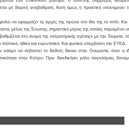
υργείται ένα επικίνδυνο μήνυμα: ο συνεπής σύμμαχος θεωρείτ
εται με διαρκή αναβάθμιση. Αυτή όμως η πρακτική υπονομεύει τ
ίλει να εφαρμόζει τις αρχές της πρώτα στο ίδιο της το σπίτι. Και 
κράτος μέλος της Ένωσης, σημαντικό μέρος της οποίας παραμένει υ
αθμίζεται στο όνομα της «στρατηγικής σχέσης» με την Τουρκία, τό
 πολιτικό, ηθικό και ευρωπαϊκό. Και φυσικά υπερβαίνει την ΕΥΕΔ.
όσμο να σεβαστεί το διεθνές δίκαιο στην Ουκρανία, όταν η ίδ
ιστικότητα στην Κύπρο. Πριν διεκδικήσει ρόλο παγκόσμιας δύναμ