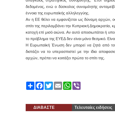
αναγκαίος στρατηγικός συνομιλητής. Έτσι δημιο
δεδομένος, ενώ ο δύσκολος συνομιλητής ανταμείβ
έννοια της ευρωπαϊκής αλληλεγγύης.
Αν η ΕΕ θέλει να εμφανίζεται ως δύναμη αρχών, οφε
σπίτι της περιλαμβάνει την Κυπριακή Δημοκρατία, 
κατοχή επί μισό αιώνα. Αν αυτό αποσιωπάται ή υποβ
το πρόβλημα της ΕΥΕΔ δεν είναι μόνο θεσμικό. Είναι
Η Ευρωπαϊκή Ένωση δεν μπορεί να ζητά από τον κ
διστάζει να το υπερασπιστεί με την ίδια αποφασ
αρχών, πρέπει να κοιτάξει πρώτα το σπίτι της.
Share
Facebook
Twitter
Email
WhatsApp
Viber
ΔΙΑΒΑΣΤΕ
Τελευταίες ειδήσεις