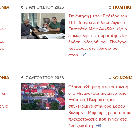
ΟΜΙΑ
7 ΑΥΓΟΥΣΤΟΥ 2026
ΠΟΛΙΤΙΚ
Συνάντηση με τον Πρόεδρο του
ς
ΤΕΕ Βορειοανατολικού Αιγαίου,
μών
Ευστράτιο Μανωλακέλλη, είχε ο
,
επικεφαλής της παράταξης «Νέα
ων
δράση - νέος Δήμος», Πανάγος
ος
Κουφέλος, στο πλαίσιο των
επαφ...
ΩΝΙΑ
7 ΑΥΓΟΥΣΤΟΥ 2026
ΚΟΙΝΩΝΙ
ς
Ολοκληρώθηκε η πλακόστρωση
ηκε
στο Μεγαλοχώρι της Δημοτικής
,
Ενότητας Πλωμαρίου, και
ς για
συγκεκριμένα στην οδό Σοφού
Βενιαμίν – Μάρμαρο, μετά από τις
πλακοστρώσεις που έγιναν στα
δύο χωριά τη...