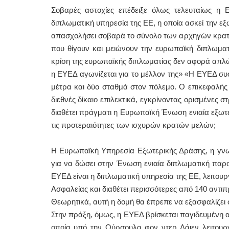
Σοβαρές αστοχίες επέδειξε όλως τελευταίως η
διπλωματική υπηρεσία της ΕΕ, η οποία ασκεί την εξω
απασχολήσει σοβαρά το σύνολο των αρχηγών κρατών
που θίγουν και μειώνουν την ευρωπαϊκή διπλωματ
κρίση της ευρωπαϊκής διπλωματίας δεν αφορά απλώς
η ΕΥΕΔ αγωνίζεται για το μέλλον της» «Η ΕΥΕΔ συσ
μέτρα και δύο σταθμά στον πόλεμο. Ο επικεφαλής
διεθνές δίκαιο επιλεκτικά, εγκρίνοντας ορισμένες 
διαθέτει πράγματι η Ευρωπαϊκή Ένωση ενιαία εξωτε
τις προτεραιότητες των ισχυρών κρατών μελών;
Η Ευρωπαϊκή Υπηρεσία Εξωτερικής Δράσης, η γνω
για να δώσει στην Ένωση ενιαία διπλωματική παρο
ΕΥΕΔ είναι η διπλωματική υπηρεσία της ΕΕ, λειτουργ
Ασφαλείας και διαθέτει περισσότερες από 140 αντι
Θεωρητικά, αυτή η δομή θα έπρεπε να εξασφαλίζει σ
Στην πράξη, όμως, η ΕΥΕΔ βρίσκεται παγιδευμένη 
οποία υπό την Ούρσουλα φον ντερ Λάιεν λειτουργ