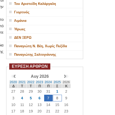
αι
Του Αριστείδη Καλάργαλη
ην
Γιορτινός
το
Λιμάνια
πό
Ήρωες
τε
ΔΕΝ ΞΕΡΩ
ια
Παναγιώτη Ν. Βέη, Χωρίς Πυξίδα
ης
Παναγιώτης Σαλτογιάννης
ΕΥΡΕΣΗ ΑΡΘΡΩΝ
Αυγ 2026
2020
2021
2022
2023
2024
2025
2026
Δ
Τ
Τ
Π
Π
Σ
Κ
27
28
29
30
31
1
2
3
4
5
6
7
8
9
10
11
12
13
14
15
16
17
18
19
20
21
22
23