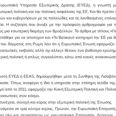
 Ευρωπαϊκή Υπηρεσία Εξωτερικής Δράσης (ΕΥΕΔ), η γνωστή μ
τερική πολιτική και την πολιτική ασφάλειας της ΕΕ. Και θα πρέπει 
ΙΩΑΝΝΗΣ Α. ΜΑΛΛΙΑΣ
 και κυβερνήσεων με τις παλινωδίες και τις λανθασμένες επιλογ
ΧΕΙΡΟΥΡΓΟΣ
ΟΦΘΑΛΜΙΑΤΡΟΣ
ία. Η συζήτηση που άνοιξε με την πρόσφατη αρθρογραφία για τ
Διδάκτωρ Ιατρικής Σχολής
 μια εσωτερική διαμάχη των Βρυξελλών. Τα άρθρα με τίτλους «Για
Πανεπιστημίου Αθηνών
Καλλιπόλεως 3,Νέα Σμύρνη,
τάθηκε για να αποτύχει» και «Το Βατικανό κατηγορεί την ΕΕ για δ
τηλ:210-9320215
Καβέτσου 10, Μυτιλήνη, τηλ:
 του δόγματος στη Ρώμη λέει ότι η Ευρωπαϊκή Ένωση εφαρμόζει 
2251038065
στρατιωτικές εισβολές αλλά όχι άλλες» θέτουν ένα βαθύτερο ερώτημ
ρική πολιτική ή απλώς συγκαλύπτει, κάτω από κοινές ανακοινώσει
Χειρουργός Ωτορινολαρυγγολόγος
Έλενα Μπούμπα
Στρατιωτικός Ιατρός
Διδ.Παν.Αθηνών
στή ΕΥΕΔ ή EEAS, δημιουργήθηκε μετά τη Συνθήκη της Λισαβόν
Διπλωματούχος Ευρ.Ακαδημίας
Πάρνηθας 95-97 Αχαρναί
υσία. Όπως αναφέρει η ίδια η υπηρεσία στην επίσημη σελίδα της,
2102467085 & 6938502258
email- elenboumpa@gmail.com
εί από το 2011, εφαρμόζει την Κοινή Εξωτερική Πολιτική και Πολιτι
προσωπείες στον κόσμο.
υνέχεια, συνοχή και κύρος στην εξωτερική πολιτική της Ένωσης.
ανάμεσα σε τρία κέντρα ισχύος. Πρώτον, την Ευρωπαϊκή Επιτροπή,
εί όλο και περισσότερο ως «γεωπολιτική Επιτροπή». Δεύτερον, 