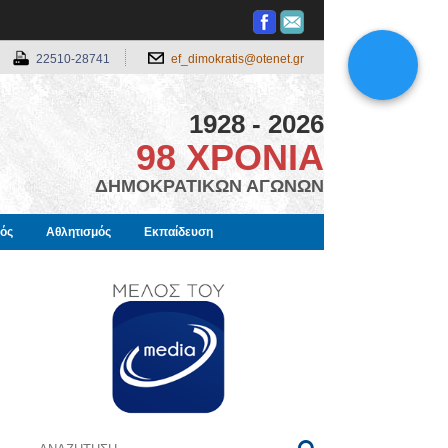
22510-28741
ef_dimokratis@otenet.gr
1928 - 2026
98 ΧΡΟΝΙΑ
ΔΗΜΟΚΡΑΤΙΚΩΝ ΑΓΩΝΩΝ
μός
Αθλητισμός
Εκπαίδευση