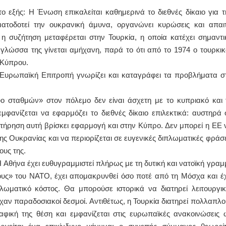
το εξής: Η Ένωση επικαλείται καθημερινά το διεθνές δίκαιο για τ
ατοδοτεί την ουκρανική άμυνα, οργανώνει κυρώσεις και απαιτ
η συζήτηση μεταφέρεται στην Τουρκία, η οποία κατέχει σημαντι
γλώσσα της γίνεται αμήχανη, παρά το ότι από το 1974 ο τουρκικ
 Κύπρου.
 η Ευρωπαϊκή Επιτροπή γνωρίζει και καταγράφει τα προβλήματα στ
ύο σταθμών» στον πόλεμο δεν είναι άσχετη με το κυπριακό και 
εμφανίζεται να εφαρμόζει το διεθνές δίκαιο επιλεκτικά: αυστηρά 
ατήρηση αυτή βρίσκει εφαρμογή και στην Κύπρο. Δεν μπορεί η ΕΕ 
ς Ουκρανίας και να περιορίζεται σε ευγενικές διπλωματικές φράσε
ους της.
 Η Αθήνα έχει ευθυγραμμιστεί πλήρως με τη δυτική και νατοϊκή γραμ
ους» του ΝΑΤΟ, έχει απομακρυνθεί όσο ποτέ από τη Μόσχα και έχ
πλωματικό κόστος. Θα μπορούσε ιστορικά να διατηρεί λειτουργικ
χαν παραδοσιακοί δεσμοί. Αντιθέτως, η Τουρκία διατηρεί πολλαπλο
ραφική της θέση και εμφανίζεται στις ευρωπαϊκές ανακοινώσεις 