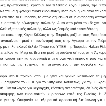
άλες πρωτεύουσες, κρατούν τον τελευταίο λόγο. Τρίτον, την Ύπα
είται να εμφανίζει ενιαία ευρωπαϊκή θέση ακόμη και όταν τα κρά
 και από το Euronews, το οποίο σημειώνει ότι η αντίδραση απέναν
ευρωπαϊκής εξωτερικής πολιτικής. Αυτό από μόνο του δείχνει ότι
λείο εξωτερικής πολιτικής, αλλά ως θεσμός υπό επανεξέταση.
ία επίσκεψη της Κάγια Κάλλας στην Τουρκία, μαζί με τους Επιτρόπο
 ανακοίνωση μετά τη συνάντησή τους στην Άγκυρα με τον Τούρ
με τίτλο «Κοινό δελτίο Τύπου του ΥΠΕΞ της Τουρκίας Hakan Fida
Marta Kos και Magnus Brunner μετά τη συνάντησή τους στην Άγκυρα
ια προοπτική» και αναγνωρίζει τη στρατηγική σημασία τους για τ
κτικότητα, την ενέργεια, τη μετανάστευση, την ασφάλεια και 
φορά στο Κυπριακό, όπου με ήπια και γενική διατύπωση τα μέ
ύ Γραμματέα του ΟΗΕ για το Κυπριακό. Αντιθέτως, για την Ουκραν
. Γίνεται λόγος για κυριαρχία, εδαφική ακεραιότητα, διεθνές δίκαι
αράκαμψης των ευρωπαϊκών κυρώσεων κατά της Ρωσίας. Η ίδ
ιο για την Ουκρανία και εξαιρετικά προσεκτική διατύπωση για τ