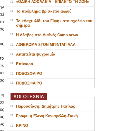
«ΟΔΙΚΗ ΑΣΦΑΛΕΙΑ - ΕΠΙΛΕΓΩ ΤΗ ΖΩΗ»
ην
Το πρόβλημα βρίσκεται αλλού
εί
Το «Δαχτυλίδι του Γύγη» στο σχολείο του
κό
σήμερα
ός
Η Λέσβος στο Διεθνές Camp νέων
ις
ΑΦΙΕΡΩΜΑ ΣΤΟΝ ΜΠΙΝΤΑΓΙΑΛΑ
Απαιτείται ψυχραιμία
το
Επίκαιρα
σε
να
ΠΟΔΟΣΦΑΙΡΟ
ις
ΠΟΔΟΣΦΑΙΡΟ
μή
ΛΟΓΟΤΕΧΝΙΑ
ει
Παρουσίαση: Δημήτρης Πατίλας
ές
Γράφει η Ελένη Κονιαρέλλη-Σιακή
ύς
ως
ΚΡΙΝΟ