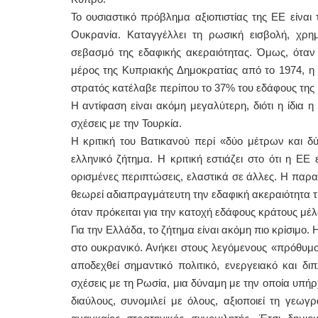
Το ουσιαστικό πρόβλημα αξιοπιστίας της ΕΕ είναι 
Ουκρανία. Καταγγέλλει τη ρωσική εισβολή, χρημ
σεβασμό της εδαφικής ακεραιότητας. Όμως, όταν 
μέρος της Κυπριακής Δημοκρατίας από το 1974, η 
στρατός κατέλαβε περίπου το 37% του εδάφους της
Η αντίφαση είναι ακόμη μεγαλύτερη, διότι η ίδια
σχέσεις με την Τουρκία.
Η κριτική του Βατικανού περί «δύο μέτρων και δ
ελληνικό ζήτημα. Η κριτική εστιάζει στο ότι η ΕΕ 
ορισμένες περιπτώσεις, ελαστικά σε άλλες. Η παρ
θεωρεί αδιαπραγμάτευτη την εδαφική ακεραιότητα τη
όταν πρόκειται για την κατοχή εδάφους κράτους μέλ
Για την Ελλάδα, το ζήτημα είναι ακόμη πιο κρίσιμο.
στο ουκρανικό. Ανήκει στους λεγόμενους «πρόθυμ
αποδεχθεί σημαντικό πολιτικό, ενεργειακό και δι
σχέσεις με τη Ρωσία, μια δύναμη με την οποία υπήρ
διαύλους, συνομιλεί με όλους, αξιοποιεί τη γεωγ