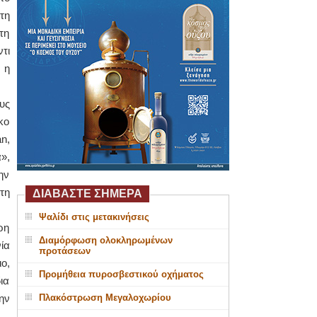
τη
τη
τι
 η
υς
κο
n,
»,
ην
τη
ΔΙΑΒΑΣΤΕ ΣΗΜΕΡΑ
Ψαλίδι στις μετακινήσεις
ρη
Διαμόρφωση ολοκληρωμένων
ία
προτάσεων
ο,
Προμήθεια πυροσβεστικού οχήματος
ια
ην
Πλακόστρωση Μεγαλοχωρίου