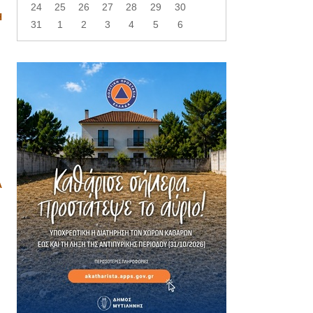
24
25
26
27
28
29
30
Η
31
1
2
3
4
5
6
Α