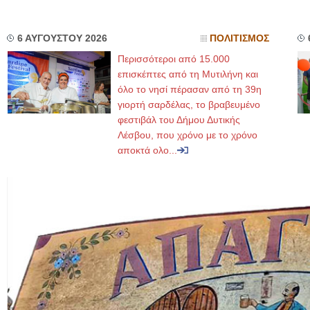
6 ΑΥΓΟΥΣΤΟΥ 2026
ΠΟΛΙΤΙΣΜΟΣ
Περισσότεροι από 15.000
επισκέπτες από τη Μυτιλήνη και
όλο το νησί πέρασαν από τη 39η
γιορτή σαρδέλας, το βραβευμένο
φεστιβάλ του Δήμου Δυτικής
Λέσβου, που χρόνο με το χρόνο
αποκτά ολο...