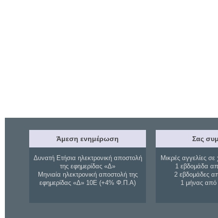
Άμεση ενημέρωση
Σας συμ
Δυνατή Ετήσια ηλεκτρονική αποστολή
Μικρές αγγελίες σε 
της εφημερίδας «Δ»
1 εβδομάδα απ
Μηνιαία ηλεκτρονική αποστολή της
2 εβδομάδες α
εφημερίδας «Δ» 10Ε (+4% Φ.Π.Α)
1 μήνας από