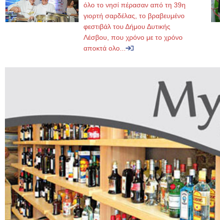
όλο το νησί πέρασαν από τη 39η
γιορτή σαρδέλας, το βραβευμένο
φεστιβάλ του Δήμου Δυτικής
Λέσβου, που χρόνο με το χρόνο
αποκτά ολο...