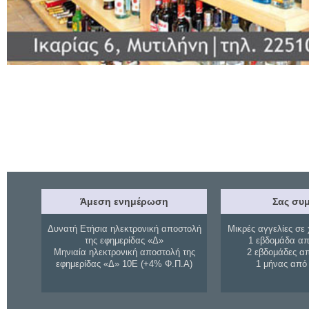
Άμεση ενημέρωση
Σας συμ
Δυνατή Ετήσια ηλεκτρονική αποστολή
Μικρές αγγελίες σε 
της εφημερίδας «Δ»
1 εβδομάδα απ
Μηνιαία ηλεκτρονική αποστολή της
2 εβδομάδες α
εφημερίδας «Δ» 10Ε (+4% Φ.Π.Α)
1 μήνας από