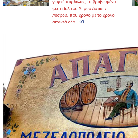
γιορτή σαρδέλας, το βραβευμένο
φεστιβάλ του Δήμου Δυτικής
Λέσβου, που χρόνο με το χρόνο
αποκτά ολο...