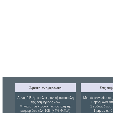
Άμεση ενημέρωση
Σας συμ
Δυνατή Ετήσια ηλεκτρονική αποστολή
Μικρές αγγελίες σε 
της εφημερίδας «Δ»
1 εβδομάδα απ
Μηνιαία ηλεκτρονική αποστολή της
2 εβδομάδες α
εφημερίδας «Δ» 10Ε (+4% Φ.Π.Α)
1 μήνας από