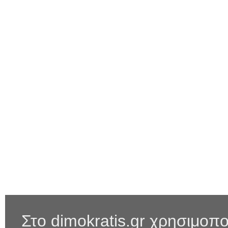
Στο dimokratis.gr χρησιμοπο