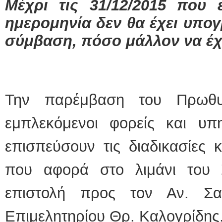
Μέχρι τις 31/12/2015 που 
ημερομηνία δεν θα έχει υπογ
ΕΙΔΙΚΟΣ ΚΑΡ
σύμβαση, πόσο μάλλον να έχ
ΚΩΝΣ
Holte
Δοκι
υπέρ
Μυτι
τηλ.
Γέρα
aron
Την παρέμβαση του Πρωθυ
Φυσικοθεραπεύ
εμπλεκόμενοι φορείς και υπ
Σταυ
Πτυχ
ΑΤΕΙ
επισπεύσουν τις διαδικασίες 
Σύμβ
Ασκλ
Μυτι
που αφορά στο λιμάνι του Σ
τηλ.
επιστολή προς τον Αν. Σ
Επιμελητηρίου Θρ. Καλογρίδης