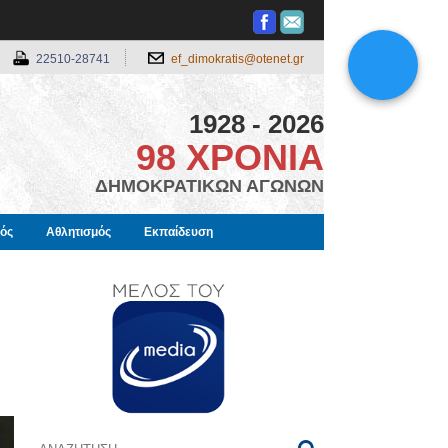
22510-28741
ef_dimokratis@otenet.gr
1928 - 2026
98 ΧΡΟΝΙΑ
ΔΗΜΟΚΡΑΤΙΚΩΝ ΑΓΩΝΩΝ
μός
Αθλητισμός
Εκπαίδευση