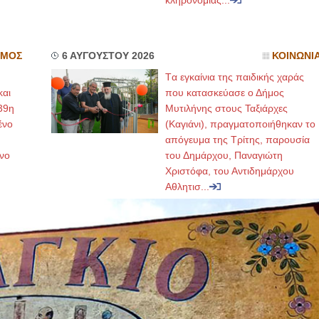
κληρονομιάς...
ΣΜΟΣ
6 ΑΥΓΟΥΣΤΟΥ 2026
ΚΟΙΝΩΝΙ
Tα εγκαίνια της παιδικής χαράς
και
που κατασκεύασε ο Δήμος
39η
Μυτιλήνης στους Ταξιάρχες
ένο
(Καγιάνι), πραγματοποιήθηκαν το
απόγευμα της Τρίτης, παρουσία
νο
του Δημάρχου, Παναγιώτη
Χριστόφα, του Αντιδημάρχου
Αθλητισ...