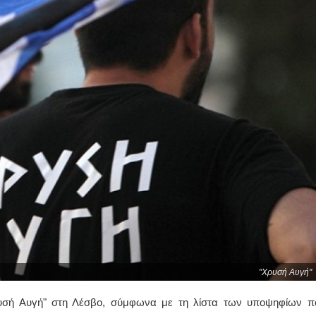
"Χρυσή Αυγή"
Χρυσή Αυγή" στη Λέσβο, σύμφωνα με τη λίστα των υποψηφίων π