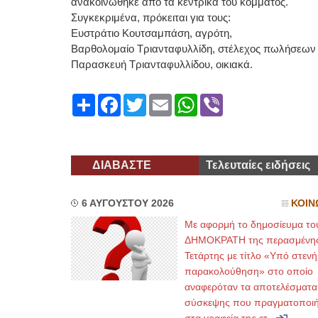
ανακοινώθηκε από τα κεντρικά του κόμματος.
Συγκεκριμένα, πρόκειται για τους:
Ευστράτιο Κουτσαμπάση, αγρότη,
Βαρθολομαίο Τριανταφυλλίδη, στέλεχος πωλήσεων 
Παρασκευή Τριανταφυλλίδου, οικιακά.
Share
Facebook
Twitter
Email
WhatsApp
Viber
ΔΙΑΒΑΣΤΕ
Τελευταίες ειδήσεις
6 ΑΥΓΟΥΣΤΟΥ 2026
ΚΟΙΝ
Με αφορμή το δημοσίευμα το
ΔΗΜΟΚΡΑΤΗ της περασμένη
Τετάρτης με τίτλο «Υπό στενή
παρακολούθηση» στο οποίο
αναφερόταν τα αποτελέσματα
σύσκεψης που πραγματοποι