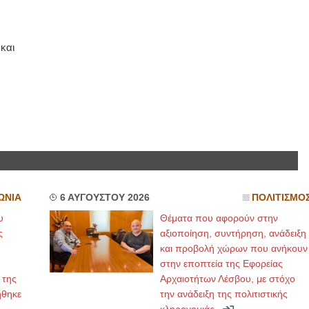
ΙΩΑΝΝΗΣ Α. ΜΑΛΛΙΑΣ
και
ΧΕΙΡΟΥΡΓΟΣ
ΟΦΘΑΛΜΙΑΤΡΟΣ
Διδάκτωρ Ιατρικής Σχολής
Πανεπιστημίου Αθηνών
Καλλιπόλεως 3,Νέα Σμύρνη,
τηλ:210-9320215
Καβέτσου 10, Μυτιλήνη, τηλ:
2251038065
Χειρουργός Ωτορινολαρυγγολόγος
Έλενα Μπούμπα
Στρατιωτικός Ιατρός
Διδ.Παν.Αθηνών
ΩΝΙΑ
6 ΑΥΓΟΥΣΤΟΥ 2026
ΠΟΛΙΤΙΣΜΟ
Διπλωματούχος Ευρ.Ακαδημίας
Πάρνηθας 95-97 Αχαρναί
υ
Θέματα που αφορούν στην
2102467085 & 6938502258
ς
αξιοποίηση, συντήρηση, ανάδειξη
email- elenboumpa@gmail.com
και προβολή χώρων που ανήκουν
στην εποπτεία της Εφορείας
 της
Αρχαιοτήτων Λέσβου, με στόχο
ήθηκε
την ανάδειξη της πολιτιστικής