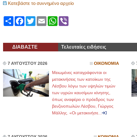
Κατεβάστε το συννημένο αρχείο
Share
Facebook
Twitter
Email
WhatsApp
Viber
ΔΙΑΒΑΣΤΕ
Τελευταίες ειδήσεις
7 ΑΥΓΟΥΣΤΟΥ 2026
ΟΙΚΟΝΟΜΙΑ
Μειωμένες καταγράφονται οι
μετακινήσεις των κατοίκων της
Λέσβου λόγω των υψηλών τιμών
των υγρών καυσίμων κίνησης,
όπως αναφέρει ο πρόεδρος των
βενζινοπωλών Λέσβου, Γιώργος
Μάλλης. «Οι μετακινήσε...
7 ΑΥΓΟΥΣΤΟΥ 2026
ΚΟΙΝΩΝΙΑ