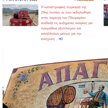
Η καταστροφική πυρκαγιά της
29ης Ιουλίου εε που εκδηλώθηκε
στην περιοχή του Πλωμαρίου,
ανέδειξε τις αυξημένες ανάγκες για
προμήθεια εξοπλισμού και
κατάλληλων μέσων για την
ενίσχυση ...