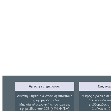
Άμεση ενημέρωση
Σας συμ
Δυνατή Ετήσια ηλεκτρονική αποστολή
Μικρές αγγελίες σε 
της εφημερίδας «Δ»
1 εβδομάδα απ
Μηνιαία ηλεκτρονική αποστολή της
2 εβδομάδες α
εφημερίδας «Δ» 10Ε (+4% Φ.Π.Α)
1 μήνας από