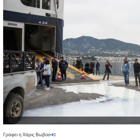
Γράφει η Χάρις Βωβού