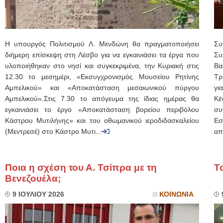
Η υπουργός Πολιτισμού Λ. Μενδώνη θα πραγματοποιήσει
Συ
διήμερη επίσκεψη στη Λέσβο για να εγκαινιάσει τα έργα που
Συ
υλοποιήθηκαν στο νησί και συγκεκριμένα, την Κυριακή στις
Βα
12.30 το μεσημέρι, «Εκσυγχρονισμός Μουσείου Ρητίνης
Τρ
Αμπελικού» και «Αποκατάσταση μεσαιωνικού πύργου
γι
Αμπελικού».Στις 7.30 το απόγευμα της ίδιας ημέρας θα
Κέ
εγκαινιάσει το έργο «Αποκατάσταση βορείου περιβόλου
συ
Κάστρου Μυτιλήνης» και του οθωμανικού ιεροδιδασκαλείου
Εσ
(Μεντρεσέ) στο Κάστρο Μυτι...
απ
Ποια η σχέση του Α. Τσίπρα με τη
Τ
Βενεζουέλα;
9 ΙΟΥΛΙΟΥ 2026
ΚΟΙΝΩΝΙΑ