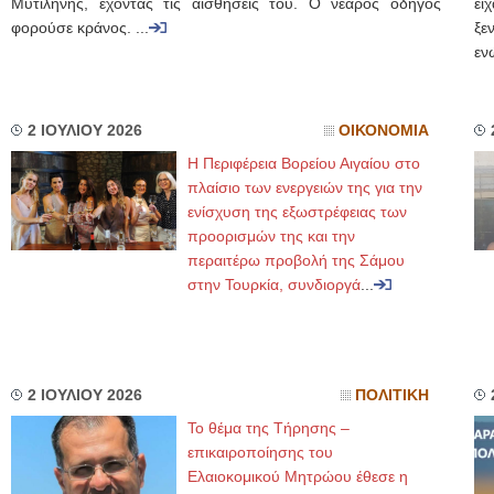
Μυτιλήνης, έχοντας τις αισθήσεις του. Ο νεαρός οδηγός
εί
φορούσε κράνος. ...
ξε
εν
2 ΙΟΥΛΙΟΥ 2026
ΟΙΚΟΝΟΜΙΑ
Η Περιφέρεια Βορείου Αιγαίου στο
πλαίσιο των ενεργειών της για την
ενίσχυση της εξωστρέφειας των
προορισμών της και την
περαιτέρω προβολή της Σάμου
στην Τουρκία, συνδιοργά
...
2 ΙΟΥΛΙΟΥ 2026
ΠΟΛΙΤΙΚΗ
To θέμα της Τήρησης –
επικαιροποίησης του
Ελαιοκομικού Μητρώου έθεσε η