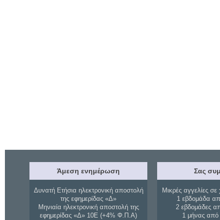
Άμεση ενημέρωση
Σας συμ
Δυνατή Ετήσια ηλεκτρονική αποστολή
Μικρές αγγελίες σε 
της εφημερίδας «Δ»
1 εβδομάδα απ
Μηνιαία ηλεκτρονική αποστολή της
2 εβδομάδες α
εφημερίδας «Δ» 10Ε (+4% Φ.Π.Α)
1 μήνας από