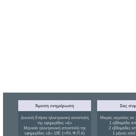
Άμεση ενημέρωση
Σας συμ
Δυνατή Ετήσια ηλεκτρονική αποστολή
Μικρές αγγελίες σε 
της εφημερίδας «Δ»
1 εβδομάδα απ
Μηνιαία ηλεκτρονική αποστολή της
2 εβδομάδες α
εφημερίδας «Δ» 10Ε (+4% Φ.Π.Α)
1 μήνας από