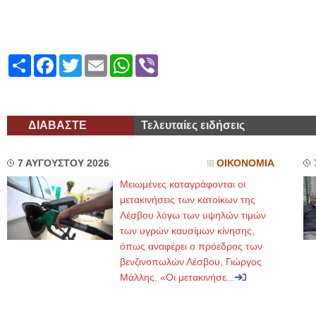
Share
Facebook
Twitter
Email
WhatsApp
Viber
ΔΙΑΒΑΣΤΕ
Τελευταίες ειδήσεις
7 ΑΥΓΟΥΣΤΟΥ 2026
ΟΙΚΟΝΟΜΙΑ
Μειωμένες καταγράφονται οι
μετακινήσεις των κατοίκων της
Λέσβου λόγω των υψηλών τιμών
των υγρών καυσίμων κίνησης,
όπως αναφέρει ο πρόεδρος των
βενζινοπωλών Λέσβου, Γιώργος
Μάλλης. «Οι μετακινήσε...