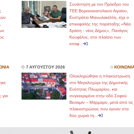
Συνάντηση με τον Πρόεδρο του
ς
ΤΕΕ Βορειοανατολικού Αιγαίου,
μών
Ευστράτιο Μανωλακέλλη, είχε ο
,
επικεφαλής της παράταξης «Νέα
ων
δράση - νέος Δήμος», Πανάγος
ος
Κουφέλος, στο πλαίσιο των
επαφ...
ΩΝΙΑ
7 ΑΥΓΟΥΣΤΟΥ 2026
ΚΟΙΝΩΝΙ
ς
Ολοκληρώθηκε η πλακόστρωση
ηκε
στο Μεγαλοχώρι της Δημοτικής
,
Ενότητας Πλωμαρίου, και
ς για
συγκεκριμένα στην οδό Σοφού
Βενιαμίν – Μάρμαρο, μετά από τις
πλακοστρώσεις που έγιναν στα
δύο χωριά τη...