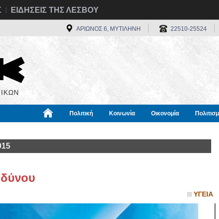
Σ
ΕΙΔΗΣΕΙΣ ΤΗΣ ΛΕΣΒΟΥ
ΑΡΙΩΝΟΣ 6, ΜΥΤΙΛΗΝΗ
22510-25524
ΙΚΩΝ
Πολιτική
Κοινωνία
Οικονομία
Πολιτισ
α
Χρήσιμα
Διεθνή
Πληροφορίες
015
νδύνου
ΥΓΕΙΑ