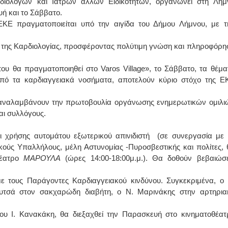
ιολόγων και Ιατρών άλλων Ειδικοτήτων, οργανώνει στη Λήμ
ή και το Σάββατο.
ΙΩΑΝΝΗΣ Α. ΜΑΛΛΙΑΣ
ΕΚΕ πραγματοποιείται υπό την αιγίδα του Δήμου Λήμνου, με τ
ΧΕΙΡΟΥΡΓΟΣ
ο της Καρδιολογίας, προσφέροντας πολύτιμη γνώση και πληροφόρη
ΟΦΘΑΛΜΙΑΤΡΟΣ
Διδάκτωρ Ιατρικής Σχολής
Πανεπιστημίου Αθηνών
Καλλιπόλεως 3,Νέα Σμύρνη,
ου θα πραγματοποιηθεί στο Varos Village», το Σάββατο, τα θέμα
τηλ:210-9320215
από τα καρδιαγγειακά νοσήματα, αποτελούν κύριο στόχο της Ε
Καβέτσου 10, Μυτιλήνη, τηλ:
2251038065
ς, αναλαμβάνουν την πρωτοβουλία οργάνωσης ενημερωτικών ομιλι
Χειρουργός Ωτορινολαρυγγολόγος
αι συλλόγους.
Έλενα Μπούμπα
ι χρήσης αυτομάτου εξωτερικού απινιδιστή (σε συνεργασία με 
Στρατιωτικός Ιατρός
Διδ.Παν.Αθηνών
ούς Υπαλλήλους, μέλη Αστυνομίας -Πυροσβεστικής και πολίτες, 
Διπλωματούχος Ευρ.Ακαδημίας
θέατρο
ΜΑΡΟΥΛΑ
(ώρες 14:00-18:00μ.μ.). Θα δοθούν βεβαιώσε
Πάρνηθας 95-97 Αχαρναί
2102467085 & 6938502258
email- elenboumpa@gmail.com
 με τους Παράγοντες Καρδιαγγειακού κινδύνου. Συγκεκριμένα, ο 
ουτσά στον σακχαρώδη διαβήτη, ο Ν. Μαρινάκης στην αρτηρια
ου Ι. Κανακάκη, θα διεξαχθεί την Παρασκευή στο κινηματοθέατ