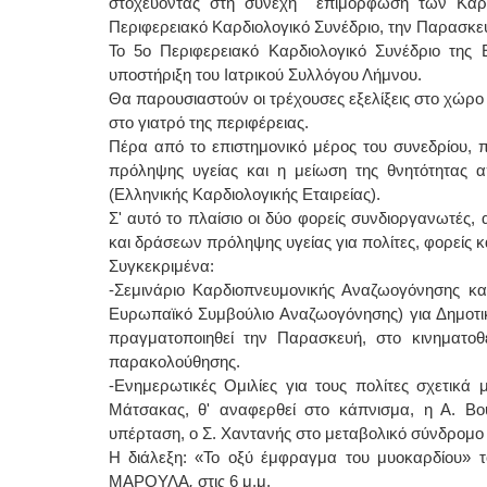
στοχεύοντας στη συνεχή επιμόρφωση των Καρδ
Περιφερειακό Καρδιολογικό Συνέδριο, την Παρασκευ
Το 5ο Περιφερειακό Καρδιολογικό Συνέδριο της 
υποστήριξη του Ιατρικού Συλλόγου Λήμνου.
Θα παρουσιαστούν οι τρέχουσες εξελίξεις στο χώρ
στο γιατρό της περιφέρειας.
Πέρα από το επιστημονικό μέρος του συνεδρίου, π
πρόληψης υγείας και η μείωση της θνητότητας 
(Ελληνικής Καρδιολογικής Εταιρείας).
Σ' αυτό το πλαίσιο οι δύο φορείς συνδιοργανωτέ
και δράσεων πρόληψης υγείας για πολίτες, φορείς κ
Συγκεκριμένα:
-Σεμινάριο Καρδιοπνευμονικής Αναζωογόνησης κα
Ευρωπαϊκό Συμβούλιο Αναζωογόνησης) για Δημοτικ
πραγματοποιηθεί την Παρασκευή, στο κινηματο
παρακολούθησης.
-Ενημερωτικές Ομιλίες για τους πολίτες σχετικά
Μάτσακας, θ' αναφερθεί στο κάπνισμα, η Α. Β
υπέρταση, ο Σ. Χαντανής στο μεταβολικό σύνδρομο
Η διάλεξη: «Το οξύ έμφραγμα του μυοκαρδίου» τ
ΜΑΡΟΥΛΑ
,
στις 6 μ.μ.