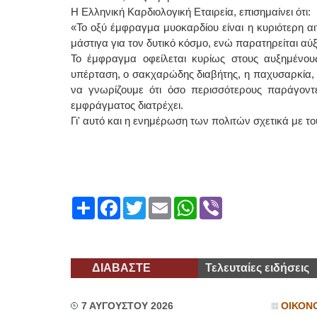
Η Ελληνική Καρδιολογική Εταιρεία, επισημαίνει ότι:
«Το οξύ έμφραγμα μυοκαρδίου είναι η κυριότερη αι
μάστιγα για τον δυτικό κόσμο, ενώ παρατηρείται αύξ
Το έμφραγμα οφείλεται κυρίως στους αυξημένους
υπέρταση, ο σακχαρώδης διαβήτης, η παχυσαρκία, η
να γνωρίζουμε ότι όσο περισσότερους παράγοντε
εμφράγματος διατρέχει.
Γι' αυτό και η ενημέρωση των πολιτών σχετικά με τ
Share
Facebook
Twitter
Email
WhatsApp
Viber
ΔΙΑΒΑΣΤΕ
Τελευταίες ειδήσεις
7 ΑΥΓΟΥΣΤΟΥ 2026
ΟΙΚΟΝ