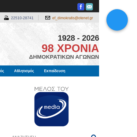
22510-28741
ef_dimokratis@otenet.gr
1928 - 2026
98 ΧΡΟΝΙΑ
ΔΗΜΟΚΡΑΤΙΚΩΝ ΑΓΩΝΩΝ
μός
Αθλητισμός
Εκπαίδευση