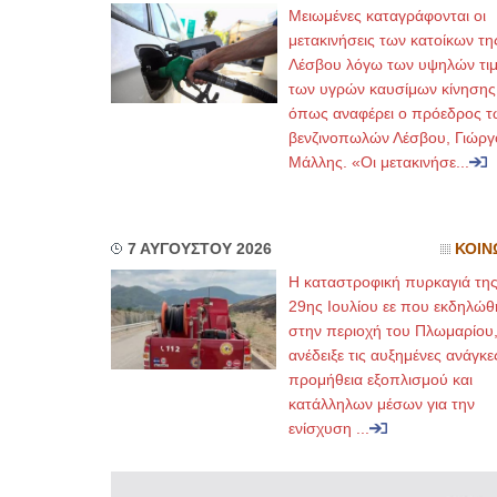
Μειωμένες καταγράφονται οι
μετακινήσεις των κατοίκων τη
Λέσβου λόγω των υψηλών τι
των υγρών καυσίμων κίνησης
όπως αναφέρει ο πρόεδρος τ
βενζινοπωλών Λέσβου, Γιώργ
Μάλλης. «Οι μετακινήσε...
7 ΑΥΓΟΥΣΤΟΥ 2026
ΚΟΙΝ
Η καταστροφική πυρκαγιά τη
29ης Ιουλίου εε που εκδηλώθ
στην περιοχή του Πλωμαρίου
ανέδειξε τις αυξημένες ανάγκε
προμήθεια εξοπλισμού και
κατάλληλων μέσων για την
ενίσχυση ...