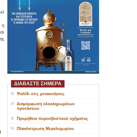
εί
 η
αι
ης
ΔΙΑΒΑΣΤΕ ΣΗΜΕΡΑ
Ψαλίδι στις μετακινήσεις
Διαμόρφωση ολοκληρωμένων
προτάσεων
Προμήθεια πυροσβεστικού οχήματος
Πλακόστρωση Μεγαλοχωρίου
Η